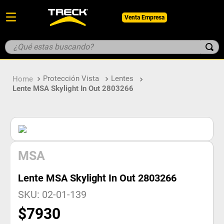
Venta Empresa
¿Qué estas buscando?
TÉRMINOS MÁS BUSCADOS
Protección Vista
Lentes
1
.
botin
Lente MSA Skylight In Out 2803266
2
.
guantes
3
.
pantalon
4
.
geologo
5
.
casco
MSA
Lente MSA Skylight In Out 2803266
SKU
:
02-01-139
$
7930