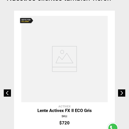
ACTIVEX
Lente Activex FX II ECO Gris
SKU
:
$
720