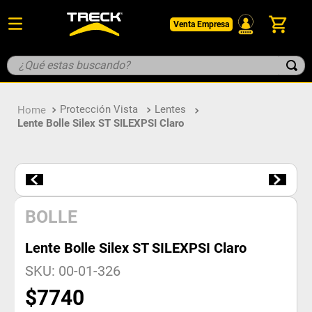
Venta Empresa
¿Qué estas buscando?
TÉRMINOS MÁS BUSCADOS
Protección Vista
Lentes
1
.
botin
Lente Bolle Silex ST SILEXPSI Claro
2
.
pantalon
3
.
guantes
4
.
geologo
5
.
casco
BOLLE
Lente Bolle Silex ST SILEXPSI Claro
SKU
:
00-01-326
$
7740