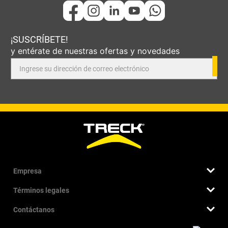
¡SUSCRÍBETE!
y entérate de nuestras ofertas y novedades
Empresa
Términos legales
Quiénes somos
Nuestra historia
Contáctanos
Términos y condiciones
Sucursales
Cambios, devoluciones y garantía