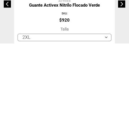
ACTIVEX
Guante Activex Nitrilo Flocado Verde
SKU
:
$
920
Talla
2XL
＋
－
Agregar Al Carro
Agregar 10 unidades