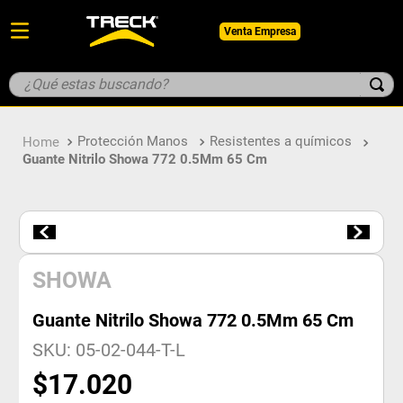
Venta Empresa
¿Qué estas buscando?
TÉRMINOS MÁS BUSCADOS
Protección Manos
Resistentes a químicos
1
.
botin
Guante Nitrilo Showa 772 0.5Mm 65 Cm
2
.
guantes
3
.
pantalon
4
.
geologo
5
.
casco
SHOWA
Guante Nitrilo Showa 772 0.5Mm 65 Cm
SKU
:
05-02-044-T-L
$
17
.
020