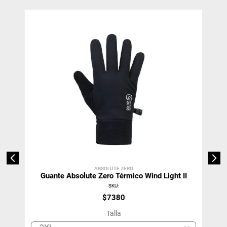
ABSOLUTE ZERO
Guante Absolute Zero Térmico Wind Light II
SKU
:
$
7380
Talla