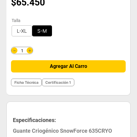
$
65
.
450
Talla
L-XL
S-M
＋
－
Agregar Al Carro
Ficha Técnica
Certificación 1
Especificaciones:
Guante Criogénico SnowForce 635CRYO