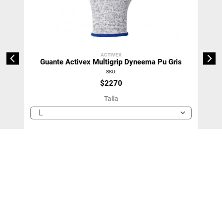
ACTIVEX
Guante Activex Multigrip Dyneema Pu Gris
SKU
:
$
2270
Talla
L
＋
－
Agregar Al Carro
Agregar 10 unidades