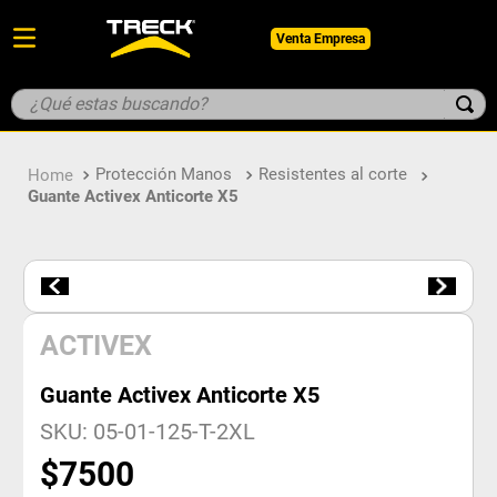
Venta Empresa
¿Qué estas buscando?
TÉRMINOS MÁS BUSCADOS
Protección Manos
Resistentes al corte
1
.
botin
Guante Activex Anticorte X5
2
.
pantalon
3
.
guantes
4
.
geologo
5
.
casco
ACTIVEX
Guante Activex Anticorte X5
SKU
:
05-01-125-T-2XL
$
7500