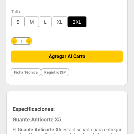
Talla
S
M
L
XL
2XL
＋
－
Agregar Al Carro
Ficha Técnica
Registro ISP
Especificaciones:
Guante Anticorte X5
El
Guante Anticorte X5
está diseñado para entregar