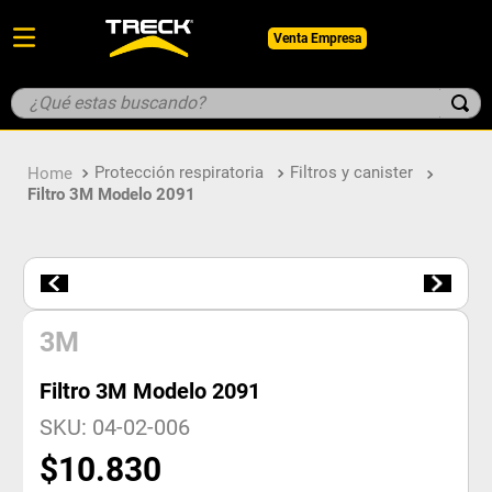
Venta Empresa
¿Qué estas buscando?
TÉRMINOS MÁS BUSCADOS
Protección respiratoria
Filtros y canister
1
.
botin
Filtro 3M Modelo 2091
2
.
pantalon
3
.
guantes
4
.
geologo
5
.
casco
3M
Filtro 3M Modelo 2091
SKU
:
04-02-006
$
10
.
830