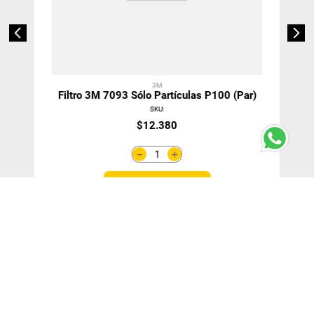
3M
Filtro 3M 7093 Sólo Partículas P100 (Par)
SKU
:
$
12
.
380
＋
－
Agregar Al Carro