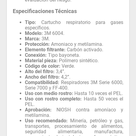
Especificaciones Técnicas
Tipo:
Cartucho respiratorio para gases
específicos.
Modelo:
3M 6004.
Marca:
3M.
Protección:
Amoniaco y metilamina.
Elemento filtrante:
Carbón activado.
Conexión:
Tipo bayoneta.
Material pieza:
Polímero sintético.
Código de color:
Verde.
Alto del filtro:
3,4”.
Ancho del filtro:
4,2”.
Compatibilidad:
Respiradores 3M Serie 6000,
Serie 7000 y FF-400.
Uso con medio rostro:
Hasta 10 veces el PEL.
Uso con rostro completo:
Hasta 50 veces el
PEL.
Aprobación:
NIOSH contra amoníaco y
metilamina.
Uso recomendado:
Minería, petróleo y gas,
transportes, procesamiento de alimentos,
seguridad alimentaria, manufactura,