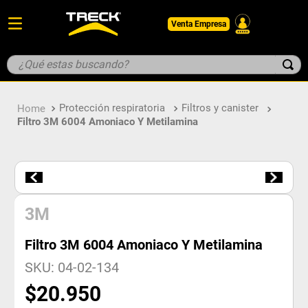
Venta Empresa
¿Qué estas buscando?
TÉRMINOS MÁS BUSCADOS
Protección respiratoria
Filtros y canister
1
.
botin
Filtro 3M 6004 Amoniaco Y Metilamina
2
.
guantes
3
.
pantalon
4
.
geologo
5
.
casco
3M
Filtro 3M 6004 Amoniaco Y Metilamina
SKU
:
04-02-134
$
20
.
950