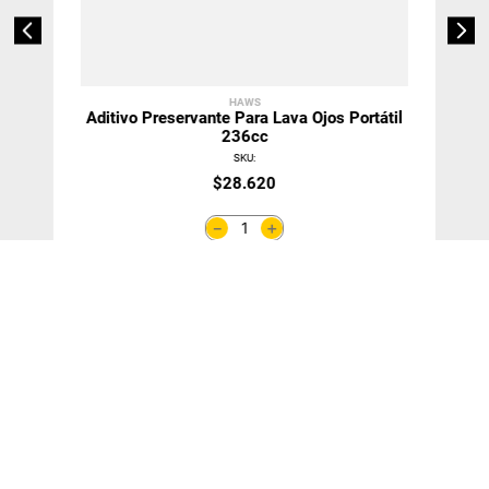
HAWS
Aditivo Preservante Para Lava Ojos Portátil
236cc
SKU
:
$
28
.
620
＋
－
Agregar Al Carro
¡SUSCRÍBETE!