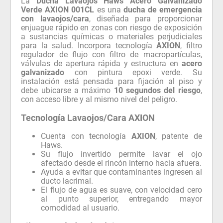
La
Ducha Lavaojos Haws Acero Galvanizado
Verde AXION 001CL
es una
ducha de emergencia
con lavaojos/cara
, diseñada para proporcionar
enjuague rápido en zonas con riesgo de exposición
a sustancias químicas o materiales perjudiciales
para la salud. Incorpora tecnología
AXION
, filtro
regulador de flujo con filtro de macropartículas,
válvulas de apertura rápida y estructura en
acero
galvanizado
con pintura epoxi verde. Su
instalación está pensada para fijación al piso y
debe ubicarse a máximo
10 segundos del riesgo
,
con acceso libre y al mismo nivel del peligro.
Tecnología Lavaojos/Cara AXION
Cuenta con tecnología
AXION
, patente de
Haws.
Su flujo invertido permite lavar el ojo
afectado desde el rincón interno hacia afuera.
Ayuda a evitar que contaminantes ingresen al
ducto lacrimal.
El flujo de agua es suave, con velocidad cero
al punto superior, entregando mayor
comodidad al usuario.