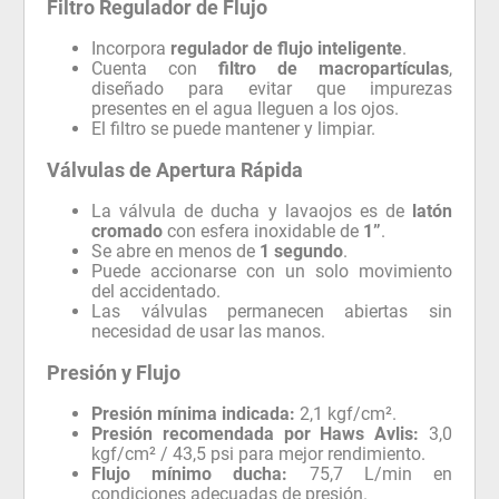
Filtro Regulador de Flujo
Incorpora
regulador de flujo inteligente
.
Cuenta con
filtro de macropartículas
,
diseñado para evitar que impurezas
presentes en el agua lleguen a los ojos.
El filtro se puede mantener y limpiar.
Válvulas de Apertura Rápida
La válvula de ducha y lavaojos es de
latón
cromado
con esfera inoxidable de
1”
.
Se abre en menos de
1 segundo
.
Puede accionarse con un solo movimiento
del accidentado.
Las válvulas permanecen abiertas sin
necesidad de usar las manos.
Presión y Flujo
Presión mínima indicada:
2,1 kgf/cm².
Presión recomendada por Haws Avlis:
3,0
kgf/cm² / 43,5 psi para mejor rendimiento.
Flujo mínimo ducha:
75,7 L/min en
condiciones adecuadas de presión.