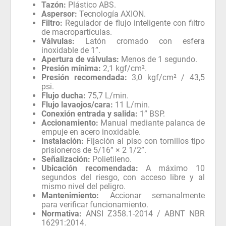
Tazón:
Plástico ABS.
Aspersor:
Tecnología AXION.
Filtro:
Regulador de flujo inteligente con filtro
de macropartículas.
Válvulas:
Latón cromado con esfera
inoxidable de 1”.
Apertura de válvulas:
Menos de 1 segundo.
Presión mínima:
2,1 kgf/cm².
Presión recomendada:
3,0 kgf/cm² / 43,5
psi.
Flujo ducha:
75,7 L/min.
Flujo lavaojos/cara:
11 L/min.
Conexión entrada y salida:
1” BSP.
Accionamiento:
Manual mediante palanca de
empuje en acero inoxidable.
Instalación:
Fijación al piso con tornillos tipo
prisioneros de 5/16” × 2 1/2”.
Señalización:
Polietileno.
Ubicación recomendada:
A máximo 10
segundos del riesgo, con acceso libre y al
mismo nivel del peligro.
Mantenimiento:
Accionar semanalmente
para verificar funcionamiento.
Normativa:
ANSI Z358.1-2014 / ABNT NBR
16291:2014.