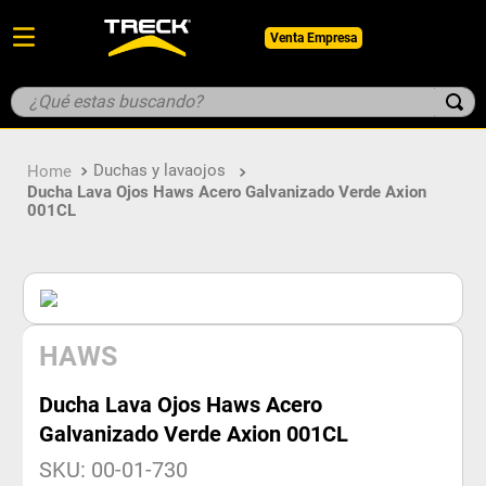
Venta Empresa
¿Qué estas buscando?
TÉRMINOS MÁS BUSCADOS
Duchas y lavaojos
1
.
botin
Ducha Lava Ojos Haws Acero Galvanizado Verde Axion
001CL
2
.
pantalon
3
.
guantes
4
.
geologo
5
.
casco
HAWS
Ducha Lava Ojos Haws Acero
Galvanizado Verde Axion 001CL
SKU
:
00-01-730