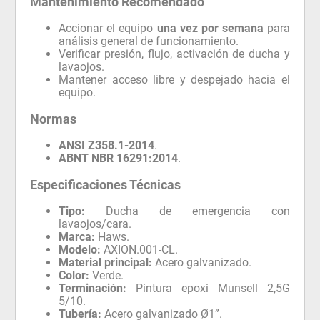
Mantenimiento Recomendado
Accionar el equipo
una vez por semana
para
análisis general de funcionamiento.
Verificar presión, flujo, activación de ducha y
lavaojos.
Mantener acceso libre y despejado hacia el
equipo.
Normas
ANSI Z358.1-2014
.
ABNT NBR 16291:2014
.
Especificaciones Técnicas
Tipo:
Ducha de emergencia con
lavaojos/cara.
Marca:
Haws.
Modelo:
AXION.001-CL.
Material principal:
Acero galvanizado.
Color:
Verde.
Terminación:
Pintura epoxi Munsell 2,5G
5/10.
Tubería:
Acero galvanizado Ø1”.