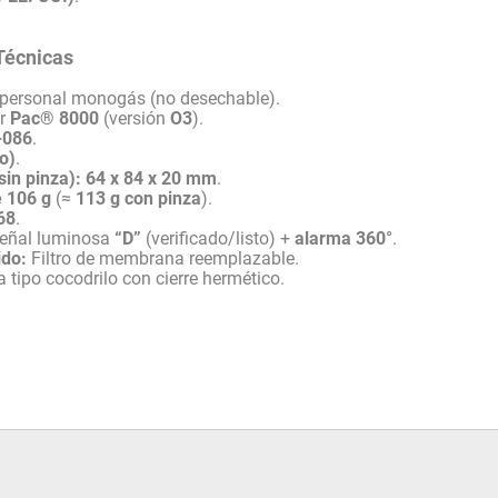
Técnicas
 personal monogás (no desechable).
er
Pac® 8000
(versión
O3
).
-086
.
o)
.
in pinza):
64 x 84 x 20 mm
.
e 106 g
(≈
113 g con pinza
).
68
.
eñal luminosa
“D”
(verificado/listo) +
alarma 360°
.
ido:
Filtro de membrana reemplazable.
 tipo cocodrilo con cierre hermético.