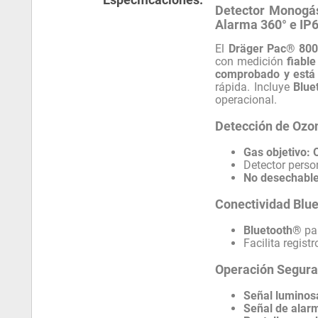
Detector Monogás
Alarma 360° e IP
El
Dräger Pac® 80
con medición
fiable
comprobado y está l
rápida. Incluye
Blue
operacional.
Detección de Ozo
Gas objetivo:
Detector perso
No desechabl
Conectividad Blu
Bluetooth®
par
Facilita regist
Operación Segura
Señal luminos
Señal de alar