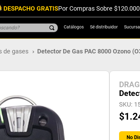
DESPACHO GRATIS
Por Compras Sobre $120.000
scando?
Catálogos
Sé distribuidor
Sucursa
s de gases
Detector De Gas PAC 8000 Ozono (O
DRAG
Detec
SKU
:
1
$
1
.
2
No Di