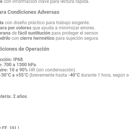
de
con información clave para lectura rápida.
ara Condiciones Adversas
ta
con diseño práctico para trabajo exigente.
lara por colores
que ayuda a minimizar errores.
brana
de
fácil sustitución
para proteger el sensor.
odrilo
con
cierre hermético
para sujeción segura.
diciones de Operación
cción:
IP68
.
e:
700 a 1300 hPa
.
ire:
10 a 90%
HR (sin condensación).
-30°C a +55°C
(brevemente hasta
-40°C
durante 1 hora, según s
tería:
2 años
.
 EE. UU.)
.