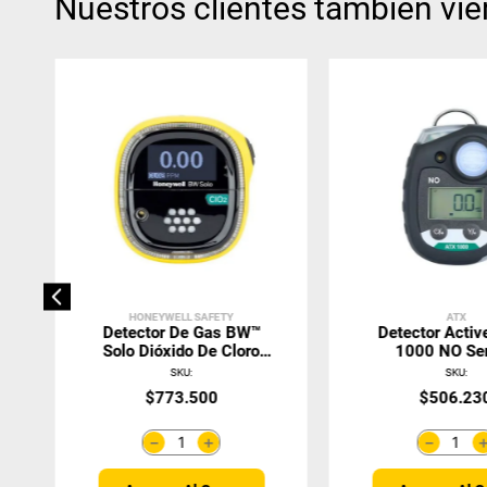
Nuestros clientes también vie
HONEYWELL SAFETY
ATX
Detector De Gas BW™
Detector Acti
Solo Dióxido De Cloro
1000 NO Se
(CLO2)
Reemplaza
SKU
:
SKU
:
$
773
.
500
$
506
.
23
＋
－
－