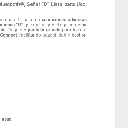
uetooth®, Señal “D” Listo para Uso,
ado para trabajar en
condiciones adversas
uminosa “D”
que indica que el equipo
se ha
uier ángulo y
pantalla grande
para lectura
 Connect
, facilitando trazabilidad y gestión
a usar
.