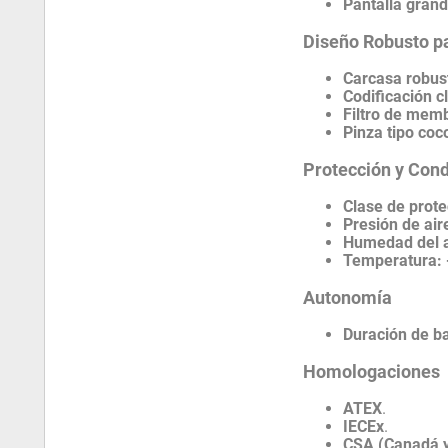
Pantalla gran
Diseño Robusto p
Carcasa robus
Codificación c
Filtro de mem
Pinza tipo coc
Protección y Con
Clase de prote
Presión de air
Humedad del a
Temperatura:
Autonomía
Duración de ba
Homologaciones
ATEX
.
IECEx
.
CSA (Canadá y