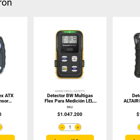
ron
HONEYWELL SAFETY
vex ATX
Detector BW Multigas
Det
nsor
Flex Para Medición LEL-
ALTAIR®
ble
O2-CO-H2S
Cl
SKU
:
0
$
1
.
047
.
200
$
＋
＋
－