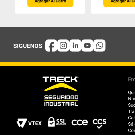
Agregar Al Carro
Agregar Al C
Em
Qu
Nue
Suc
Tra
Ca
Sé 
Co