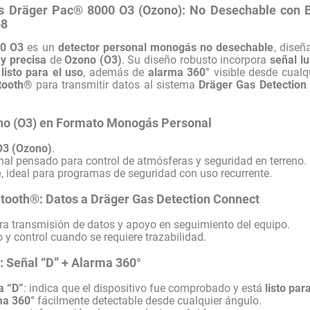
 Dräger Pac® 8000 O3 (Ozono): No Desechable con Bl
68
00 O3
es un
detector personal monogás no desechable
, diseñ
 y precisa
de
Ozono (O3)
. Su diseño robusto incorpora
señal l
isto para el uso
, además de
alarma 360°
visible desde cualq
tooth®
para transmitir datos al sistema
Dräger Gas Detection
no (O3) en Formato Monogás Personal
O3 (Ozono)
.
nal pensado para control de atmósferas y seguridad en terreno.
e
, ideal para programas de seguridad con uso recurrente.
etooth®: Datos a Dräger Gas Detection Connect
a transmisión de datos y apoyo en seguimiento del equipo.
ro y control cuando se requiere trazabilidad.
: Señal “D” + Alarma 360°
a “D”
: indica que el dispositivo fue comprobado y está
listo par
ma 360°
fácilmente detectable desde cualquier ángulo.