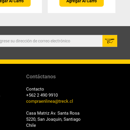
egar Al Carro
Agregar Al Carro
Contáctanos
Contacto
a
+562 2 490 9910
compraenlinea@treck.cl
Casa Matriz Av. Santa Rosa
5220, San Joaquín, Santiago
Chile