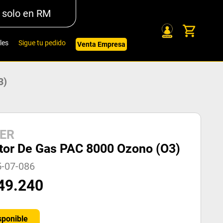
 solo en RM
les
Sigue tu pedido
Venta Empresa
3)
ER
tor De Gas PAC 8000 Ozono (O3)
5-07-086
49
.
240
sponible