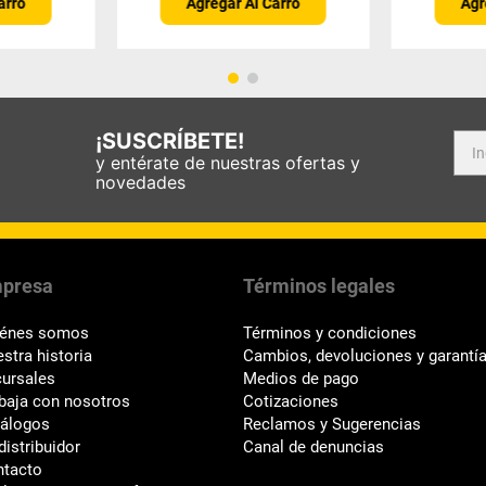
arro
Agregar Al Carro
Agr
¡SUSCRÍBETE!
y entérate de nuestras ofertas y
novedades
presa
Términos legales
iénes somos
Términos y condiciones
stra historia
Cambios, devoluciones y garantí
ursales
Medios de pago
baja con nosotros
Cotizaciones
tálogos
Reclamos y Sugerencias
distribuidor
Canal de denuncias
ntacto