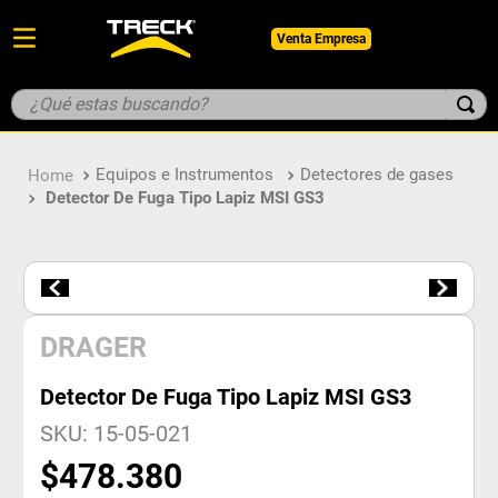
Venta Empresa
¿Qué estas buscando?
TÉRMINOS MÁS BUSCADOS
Equipos e Instrumentos
Detectores de gases
1
.
botin
Detector De Fuga Tipo Lapiz MSI GS3
2
.
pantalon
3
.
guantes
4
.
geologo
5
.
casco
DRAGER
Detector De Fuga Tipo Lapiz MSI GS3
SKU
:
15-05-021
$
478
.
380