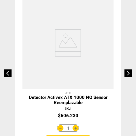
ATX
Detector Activex ATX 1000 NO Sensor
Reemplazable
SKU
:
$
506
.
230
＋
－