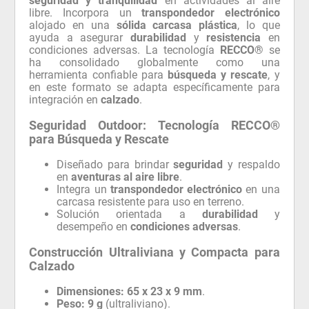
seguridad y tranquilidad
en actividades al aire
libre. Incorpora un
transpondedor electrónico
alojado en una
sólida carcasa plástica
, lo que
ayuda a asegurar
durabilidad
y
resistencia
en
condiciones adversas. La tecnología
RECCO®
se
ha consolidado globalmente como una
herramienta confiable para
búsqueda y rescate
, y
en este formato se adapta específicamente para
integración en
calzado
.
Seguridad Outdoor: Tecnología RECCO®
para Búsqueda y Rescate
Diseñado para brindar
seguridad
y respaldo
en
aventuras al aire libre
.
Integra un
transpondedor electrónico
en una
carcasa resistente para uso en terreno.
Solución orientada a
durabilidad
y
desempeño en
condiciones adversas
.
Construcción Ultraliviana y Compacta para
Calzado
Dimensiones:
65 x 23 x 9 mm
.
Peso:
9 g
(ultraliviano).