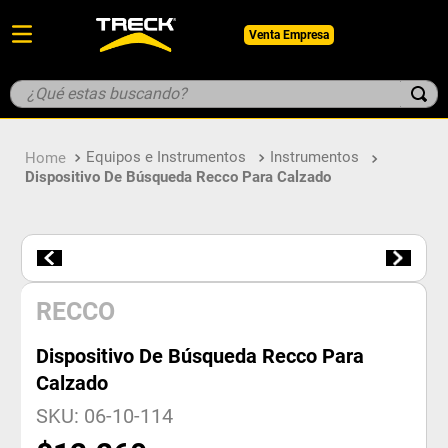
Venta Empresa
¿Qué estas buscando?
TÉRMINOS MÁS BUSCADOS
Equipos e Instrumentos
Instrumentos
1
.
botin
Dispositivo De Búsqueda Recco Para Calzado
2
.
pantalon
3
.
guantes
4
.
geologo
5
.
casco
RECCO
Dispositivo De Búsqueda Recco Para
Calzado
SKU
:
06-10-114