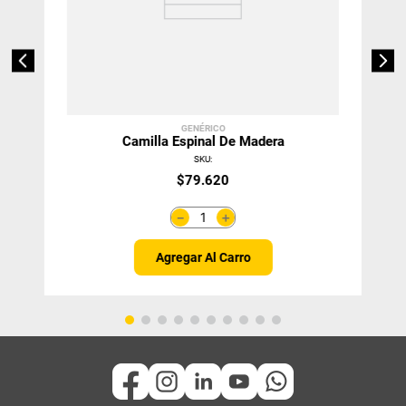
GENÉRICO
Camilla Espinal De Madera
SKU
:
$
79
.
620
＋
－
Agregar Al Carro