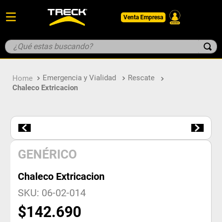
Venta Empresa
¿Qué estas buscando?
TÉRMINOS MÁS BUSCADOS
Emergencia y Vialidad
Rescate
1
.
botin
Chaleco Extricacion
2
.
pantalon
3
.
guantes
4
.
geologo
5
.
casco
GENÉRICO
Chaleco Extricacion
SKU
:
06-02-014
$
142
.
690