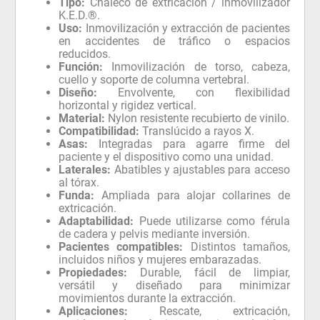
Tipo:
Chaleco de extricación / inmovilizador
K.E.D.®.
Uso:
Inmovilización y extracción de pacientes
en accidentes de tráfico o espacios
reducidos.
Función:
Inmovilización de torso, cabeza,
cuello y soporte de columna vertebral.
Diseño:
Envolvente, con flexibilidad
horizontal y rigidez vertical.
Material:
Nylon resistente recubierto de vinilo.
Compatibilidad:
Translúcido a rayos X.
Asas:
Integradas para agarre firme del
paciente y el dispositivo como una unidad.
Laterales:
Abatibles y ajustables para acceso
al tórax.
Funda:
Ampliada para alojar collarines de
extricación.
Adaptabilidad:
Puede utilizarse como férula
de cadera y pelvis mediante inversión.
Pacientes compatibles:
Distintos tamaños,
incluidos niños y mujeres embarazadas.
Propiedades:
Durable, fácil de limpiar,
versátil y diseñado para minimizar
movimientos durante la extracción.
Aplicaciones:
Rescate, extricación,