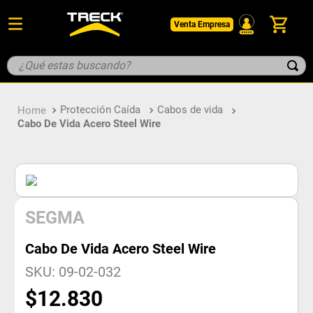
Venta Empresa
¿Qué estas buscando?
TÉRMINOS MÁS BUSCADOS
Protección Caída
Cabos de vida
1
.
botin
Cabo De Vida Acero Steel Wire
2
.
guantes
3
.
pantalon
4
.
geologo
5
.
casco
SEGMA
Cabo De Vida Acero Steel Wire
SKU
:
09-02-032
$
12
.
830