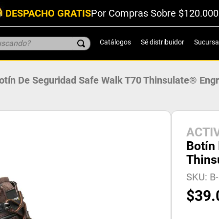
DESPACHO GRATIS
Por Compras Sobre $120.000
scando?
Catálogos
Sé distribuidor
Sucursa
otín De Seguridad Safe Walk T70 Thinsulate® Eng
ACTI
Botín
Thins
SKU
:
B
$
39
.