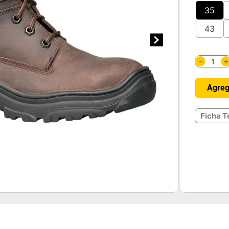
35
43
－
Agreg
Ficha T