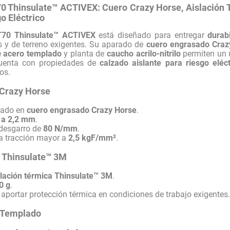
70 Thinsulate™ ACTIVEX: Cuero Crazy Horse, Aislación 
o Eléctrico
T70 Thinsulate™ ACTIVEX
está diseñado para entregar
durab
es y de terreno exigentes. Su aparado de
cuero engrasado Craz
e
acero templado
y planta de
caucho acrilo-nitrilo
permiten un u
cuenta con propiedades de
calzado aislante para riesgo eléct
os.
Crazy Horse
cado en
cuero engrasado Crazy Horse
.
 a 2,2 mm
.
 desgarro de
80 N/mm
.
la tracción mayor a
2,5 kgF/mm²
.
a Thinsulate™ 3M
slación térmica Thinsulate™ 3M
.
0 g
.
aportar protección térmica en condiciones de trabajo exigentes
 Templado