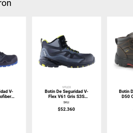
ron
VFLEX
idad V-
Botín De Seguridad V-
Botín 
ofiber
Flex V61 Gris S3S
D50 C
Antiestático
SKU
:
0
$
52
.
360