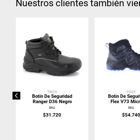
Nuestros clientes también vie
TRECK
VFLEX
Botín De Seguridad
Botín De Segur
Ranger D36 Negro
Flex V73 Micr
Negro
SKU
:
SKU
:
$
31
.
720
$
54
.
74