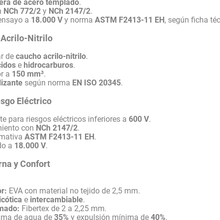
era de acero templado
.
n
NCh 772/2
y
NCh 2147/2
.
 ensayo a
18.000 V
y norma
ASTM F2413-11 EH
, según ficha té
Acrilo-Nitrilo
ar de
caucho acrilo-nitrilo
.
cidos
e
hidrocarburos
.
or a
150 mm³
.
lizante
según norma
EN ISO 20345
.
esgo Eléctrico
e para riesgos eléctricos inferiores a
600 V
.
miento con
NCh 2147/2
.
rmativa
ASTM F2413-11 EH
.
do a
18.000 V
.
rna y Confort
or:
EVA con material no tejido de 2,5 mm.
icótica
e
intercambiable
.
rmado:
Fibertex de 2 a 2,25 mm.
ima de agua de
35%
y expulsión mínima de
40%
.