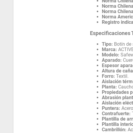
Norma Chilena
Norma Chilena
Norma Chilena
Norma Americ
Registro indic
Especificaciones 
Tipo:
Botín de 
Marca:
ACTIVE
Modelo:
Safew
Aparado:
Cuer
Espesor apara
Altura de caña
Forro:
Textil.
Aislación térm
Planta:
Caucho 
Propiedades p
Abrasión plant
Aislación eléct
Puntera:
Acero
Contrafuerte:
T
Plantilla de a
Plantilla interi
Cambrillón:
Ac