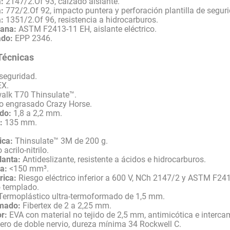
:
2147/2.Of 93, calzado aislante.
:
772/2.Of 92, impacto puntera y perforación plantilla de segur
:
1351/2.Of 96, resistencia a hidrocarburos.
ana:
ASTM F2413-11 EH, aislante eléctrico.
ado:
EPP 2346.
Técnicas
seguridad.
X.
alk T70 Thinsulate™.
o engrasado Crazy Horse.
do:
1,8 a 2,2 mm.
:
135 mm.
ica:
Thinsulate™ 3M de 200 g.
acrilo-nitrilo.
lanta:
Antideslizante, resistente a ácidos e hidrocarburos.
a:
<150 mm³.
rica:
Riesgo eléctrico inferior a 600 V, NCh 2147/2 y ASTM F24
 templado.
ermoplástico ultra-termoformado de 1,5 mm.
rmado:
Fibertex de 2 a 2,25 mm.
or:
EVA con material no tejido de 2,5 mm, antimicótica e interca
ero de doble nervio, dureza mínima 34 Rockwell C.