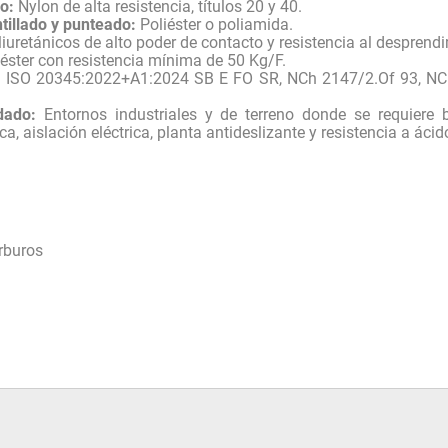
o:
Nylon de alta resistencia, títulos 20 y 40.
tillado y punteado:
Poliéster o poliamida.
iuretánicos de alto poder de contacto y resistencia al desprend
éster con resistencia mínima de 50 Kg/F.
ISO 20345:2022+A1:2024 SB E FO SR, NCh 2147/2.Of 93, NC
dado:
Entornos industriales y de terreno donde se requiere 
ca, aislación eléctrica, planta antideslizante y resistencia a áci
rburos