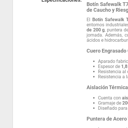
Botín Safewalk T
de Caucho y Riesg
El
Botín Safewalk 
entornos industrial
de 200 g
, puntera d
jornada. Además, 
ácidos e hidrocarbur
Cuero Engrasado 
Aparado fabri
Espesor de
1,8
Resistencia al
Resistencia a 
Aislación Térmic
Cuenta con
ai
Gramaje de
20
Diseñado para 
Puntera de Acero