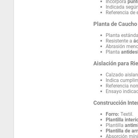
Incorpora
punt
Indicada segú
Referencia de
Planta de Caucho 
Planta estánd
Resistente a
á
Abrasión men
Planta
antides
Aislación para Ri
Calzado aislant
Indica cumpli
Referencia no
Ensayo indica
Construcción Inte
Forro:
Textil.
Plantilla interi
Plantilla
antim
Plantilla de a
Absorción mín