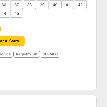
36
37
38
39
40
41
42
44
45
＋
ar Al Carro
écnica
Registro ISP
CESMEC