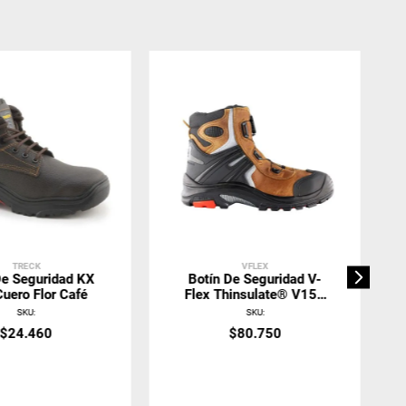
TRECK
VFLEX
De Seguridad KX
Botín De Seguridad V-
uero Flor Café
Flex Thinsulate® V150
Boa Café
SKU
:
SKU
:
$
24
.
460
$
80
.
750