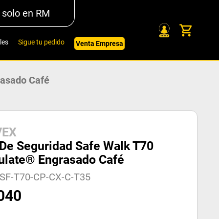
 solo en RM
les
Sigue tu pedido
Venta Empresa
rasado Café
VEX
 De Seguridad Safe Walk T70
ulate® Engrasado Café
-SF-T70-CP-CX-C-T35
040