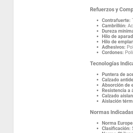
Refuerzos y Com
Contrafuerte:
T
Cambrillón:
Ace
Dureza mínima
Hilo de aparad
Hilo de emplan
Adhesivos:
Pol
Cordones:
Poli
Tecnologías Indi
Puntera de ac
Calzado antide
Absorción de e
Resistencia a 
Calzado aislan
Aislación térm
Normas Indicada
Norma Europe
Clasificación: