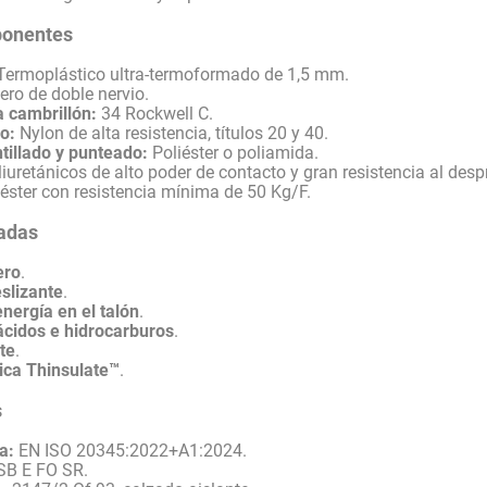
ponentes
ermoplástico ultra-termoformado de 1,5 mm.
ro de doble nervio.
 cambrillón:
34 Rockwell C.
o:
Nylon de alta resistencia, títulos 20 y 40.
tillado y punteado:
Poliéster o poliamida.
iuretánicos de alto poder de contacto y gran resistencia al des
éster con resistencia mínima de 50 Kg/F.
cadas
ero
.
slizante
.
nergía en el talón
.
ácidos e hidrocarburos
.
te
.
ica Thinsulate™
.
s
a:
EN ISO 20345:2022+A1:2024.
SB E FO SR.