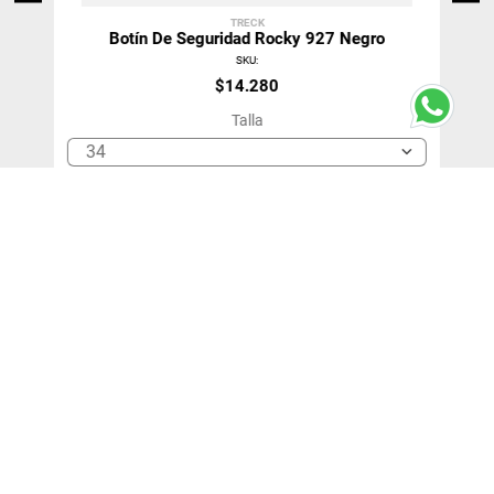
TRECK
Botín De Seguridad Rocky 927 Negro
SKU
:
$
14
.
280
Talla
34
＋
－
Agregar Al Carro
¡SUSCRÍBETE!