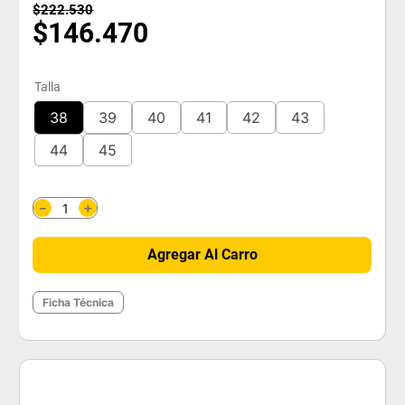
$
222
.
530
$
146
.
470
Talla
38
39
40
41
42
43
44
45
＋
－
Agregar Al Carro
Ficha Técnica