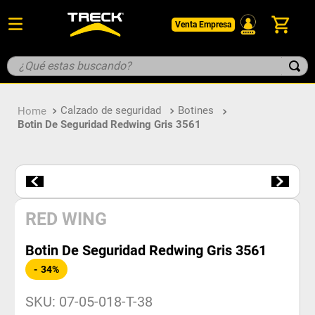
Venta Empresa
¿Qué estas buscando?
TÉRMINOS MÁS BUSCADOS
Calzado de seguridad
Botines
1
.
botin
Botin De Seguridad Redwing Gris 3561
2
.
pantalon
3
.
guantes
4
.
geologo
5
.
casco
RED WING
Botin De Seguridad Redwing Gris 3561
34%
SKU
:
07-05-018-T-38