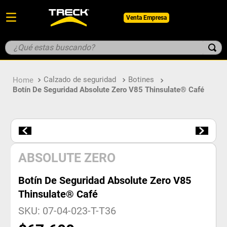
Venta Empresa
¿Qué estas buscando?
TÉRMINOS MÁS BUSCADOS
Calzado de seguridad
Botines
1
.
botin
Botín De Seguridad Absolute Zero V85 Thinsulate® Café
2
.
pantalon
3
.
guantes
4
.
geologo
5
.
casco
ABSOLUTE ZERO
Botín De Seguridad Absolute Zero V85
Thinsulate® Café
SKU
:
07-04-023-T-T36