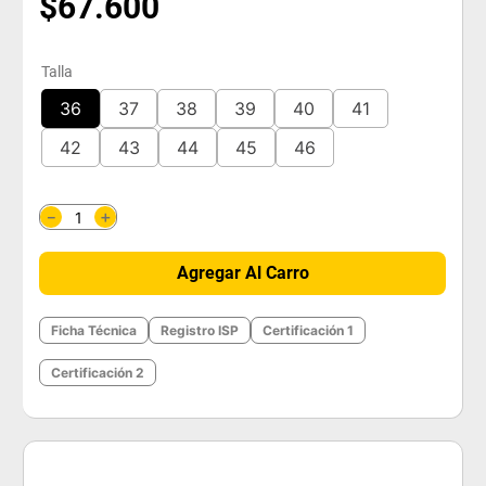
$
67
.
600
Talla
36
37
38
39
40
41
42
43
44
45
46
＋
－
Agregar Al Carro
Ficha Técnica
Registro ISP
Certificación 1
Certificación 2