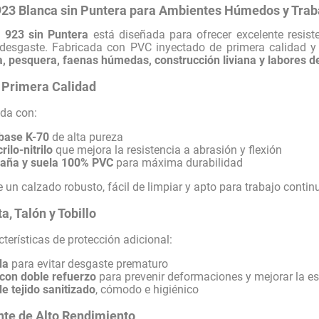
23 Blanca sin Puntera para Ambientes Húmedos y Traba
 923 sin Puntera
está diseñada para ofrecer excelente resist
esgaste. Fabricada con PVC inyectado de primera calidad y r
a, pesquera, faenas húmedas, construcción liviana y labores de
 Primera Calidad
ada con:
 base K-70
de alta pureza
ilo-nitrilo
que mejora la resistencia a abrasión y flexión
caña y suela 100% PVC
para máxima durabilidad
e un calzado robusto, fácil de limpiar y apto para trabajo cont
, Talón y Tobillo
cterísticas de protección adicional:
da
para evitar desgaste prematuro
o con doble refuerzo
para prevenir deformaciones y mejorar la es
de tejido sanitizado
, cómodo e higiénico
nte de Alto Rendimiento