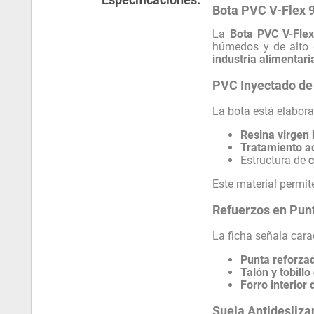
Bota PVC V-Flex 9
La
Bota PVC V-Flex
húmedos y de alto d
industria alimentari
PVC Inyectado de
La bota está elabor
Resina virgen
Tratamiento acr
Estructura de
Este material permit
Refuerzos en Punta
La ficha señala cara
Punta reforza
Talón y tobill
Forro interior 
Suela Antidesliza