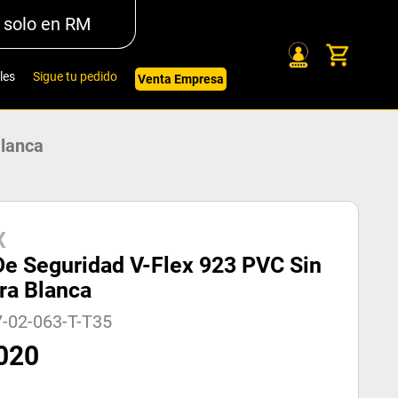
 solo en RM
les
Sigue tu pedido
Venta Empresa
Blanca
X
De Seguridad V-Flex 923 PVC Sin
ra Blanca
-02-063-T-T35
020