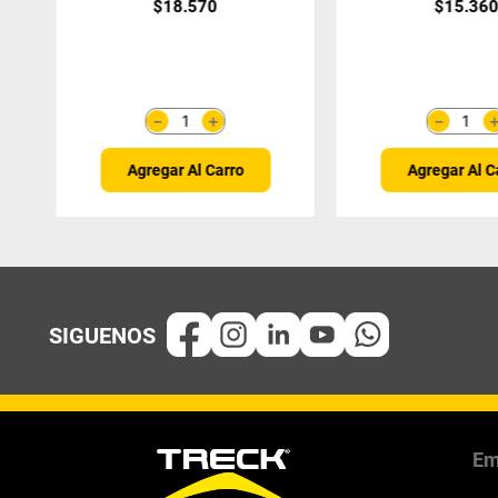
$
18
.
570
$
15
.
36
＋
－
－
Agregar Al Carro
Agregar Al C
Em