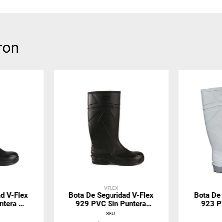
ron
VFLEX
d V-Flex
Bota De Seguridad V-Flex
Bota De
ntera De
929 PVC Sin Puntera
923 P
ra
Negra
SKU
: