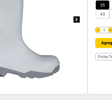
35
43
－
Agreg
Ficha T