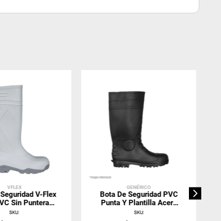
VFLEX
GENÉRICO
 Seguridad V-Flex
Bota De Seguridad PVC
VC Sin Puntera
Punta Y Plantilla Acero
Blanca
(940)
SKU
:
SKU
: