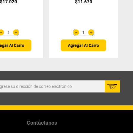
$
17
.
020
$
11
.
670
＋
＋
－
－
egar Al Carro
Agregar Al Carro
Contáctanos