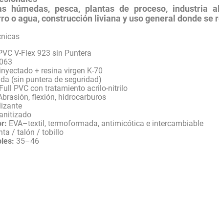
as húmedas, pesca, plantas de proceso, industria ali
ro o agua, construcción liviana y uso general donde se r
cnicas
VC V-Flex 923 sin Puntera
-063
nyectado + resina virgen K-70
da (sin puntera de seguridad)
Full PVC con tratamiento acrilo-nitrilo
brasión, flexión, hidrocarburos
lizante
anitizado
or:
EVA–textil, termoformada, antimicótica e intercambiable
ta / talón / tobillo
bles:
35–46