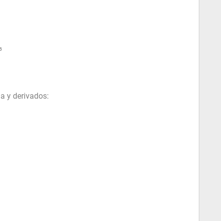
³
a y derivados: