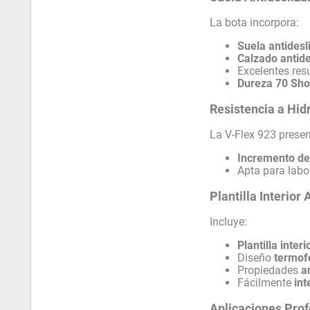
La bota incorpora:
Suela antidesl
Calzado antide
Excelentes res
Dureza 70 Sho
Resistencia a Hid
La V-Flex 923 presen
Incremento de
Apta para labo
Plantilla Interio
Incluye:
Plantilla inter
Diseño
termo
Propiedades
a
Fácilmente
in
Aplicaciones Prof