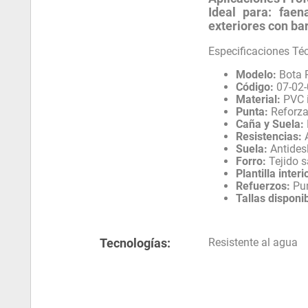
Ideal para:
faen
exteriores con bar
Especificaciones Té
Modelo:
Bota P
Código:
07-02
Material:
PVC i
Punta:
Reforza
Caña y Suela:
Resistencias:
A
Suela:
Antides
Forro:
Tejido s
Plantilla interi
Refuerzos:
Pun
Tallas disponi
Tecnologías:
Resistente al agua