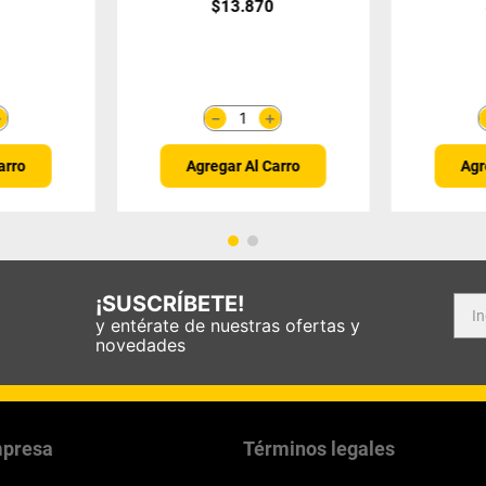
0
$
13
.
870
＋
＋
－
arro
Agregar Al Carro
Agr
¡SUSCRÍBETE!
y entérate de nuestras ofertas y
novedades
presa
Términos legales