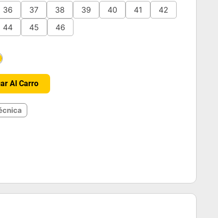
36
37
38
39
40
41
42
44
45
46
＋
ar Al Carro
écnica