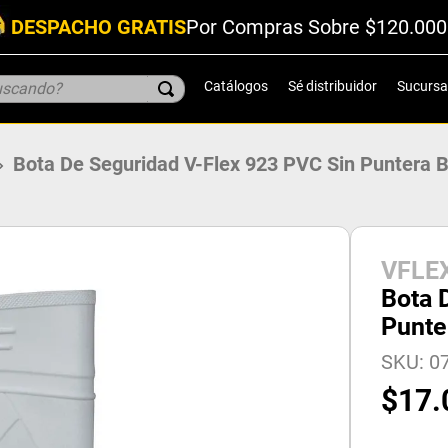
DESPACHO GRATIS
Por Compras Sobre $120.000
scando?
Catálogos
Sé distribuidor
Sucursa
Bota De Seguridad V-Flex 923 PVC Sin Puntera 
VFLE
Bota 
Punte
SKU
:
07
$
17
.