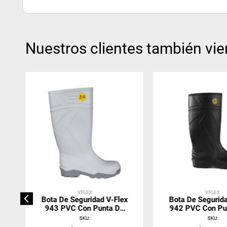
Nuestros clientes también vie
VFLEX
VFLEX
Bota De Seguridad V-Flex
Bota De Segurida
943 PVC Con Punta De
942 PVC Con Pu
Acero Blanca
Acero Neg
SKU
:
SKU
: