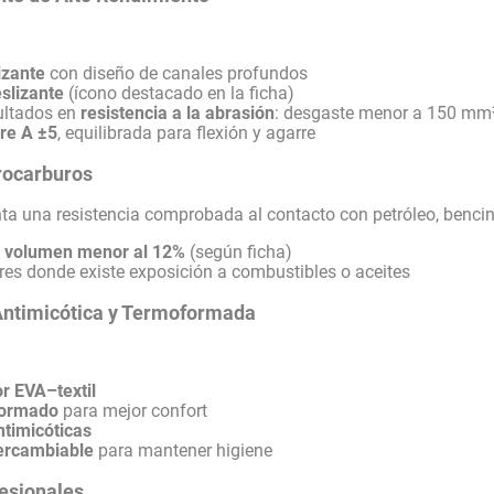
izante
con diseño de canales profundos
slizante
(ícono destacado en la ficha)
ultados en
resistencia a la abrasión
: desgaste menor a 150 mm
re A ±5
, equilibrada para flexión y agarre
rocarburos
ta una resistencia comprobada al contacto con petróleo, bencin
 volumen menor al 12%
(según ficha)
res donde existe exposición a combustibles o aceites
r Antimicótica y Termoformada
ior EVA–textil
formado
para mejor confort
ntimicóticas
tercambiable
para mantener higiene
esionales