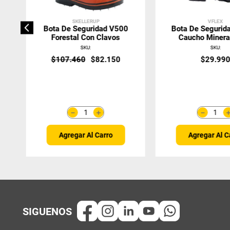
SKELLERUP
VFLEX
Bota De Seguridad V500
Bota De Segurida
Forestal Con Clavos
Caucho Miner
SKU
:
SKU
:
$
107
.
460
$
82
.
150
$
29
.
99
＋
－
－
Agregar Al Carro
Agregar Al C