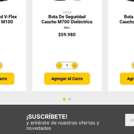
VFLEX
d V-Flex
Bota De Seguridad
Bota
a M100
Caucho M700 Dieléctrica
Caucho
SKU
:
0
$
59
.
980
＋
＋
－
arro
Agregar Al Carro
Agr
¡SUSCRÍBETE!
y entérate de nuestras ofertas y
novedades