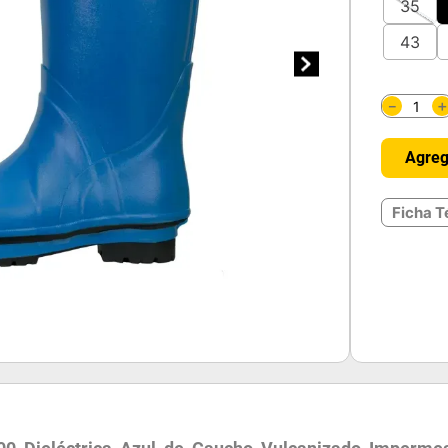
35
43
－
Agreg
Ficha T