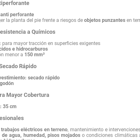
ntiperforante
l anti perforante
r la planta del pie frente a riesgos de
objetos punzantes
en ter
Resistencia a Químicos
:
para mayor tracción en superficies exigentes
cidos e hidrocarburos
ón menor a
150 mm³
y Secado Rápido
vestimiento:
secado rápido
lgodón
ara Mayor Cobertura
:
35 cm
esionales
:
trabajos eléctricos en terreno
, mantenimiento e intervencione
a de agua, humedad, pisos mojados
o condiciones climáticas 