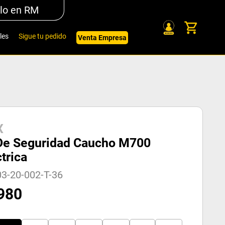
lo en RM
les
Sigue tu pedido
Venta Empresa
X
De Seguridad Caucho M700
trica
3-20-002-T-36
980