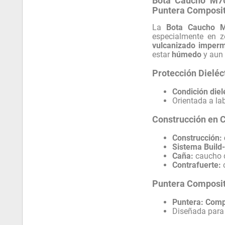
Bota Caucho M70
Puntera Composite
La
Bota Caucho M
especialmente en 
vulcanizado imper
estar
húmedo
y aun 
Protección Dielé
Condición diel
Orientada a l
Construcción en 
Construcción:
Sistema Build
Caña:
caucho
Contrafuerte:
c
Puntera Composit
Puntera:
Comp
Diseñada para 