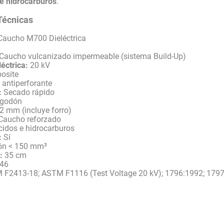
 e hidrocarburos
.
Técnicas
Caucho M700 Dieléctrica
Caucho vulcanizado impermeable (sistema Build-Up)
léctrica:
20 kV
osite
l antiperforante
:
Secado rápido
lgodón
 mm (incluye forro)
Caucho reforzado
idos e hidrocarburos
:
Sí
ón < 150 mm³
:
35 cm
 46
F2413-18; ASTM F1116 (Test Voltage 20 kV); 1796:1992; 179