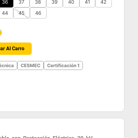
36
37
38
39
40
41
42
44
45
46
＋
ar Al Carro
écnica
CESMEC
Certificación 1