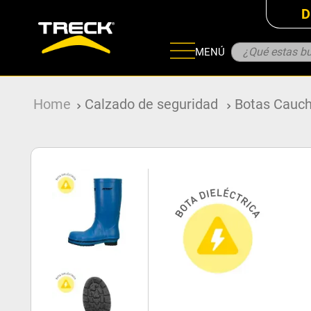
D
¿Qué estas bu
MENÚ
ADOS
Calzado de seguridad
Botas Cauc