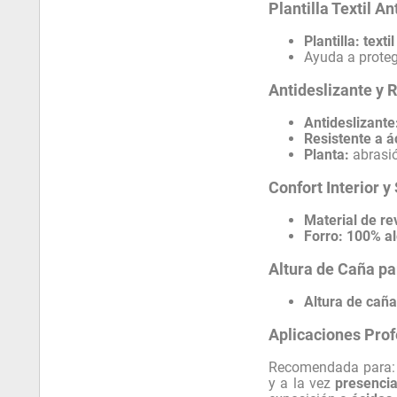
Plantilla Textil A
Plantilla:
texti
Ayuda a protege
Antideslizante y 
Antideslizante
Resistente a á
Planta:
abrasi
Confort Interior 
Material de re
Forro:
100% a
Altura de Caña p
Altura de caña
Aplicaciones Prof
Recomendada para
y a la vez
presenci