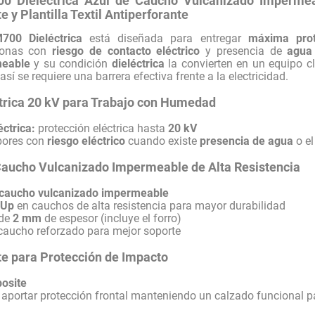
0 Dieléctrica Azul de Caucho Vulcanizado Impermeab
 y Plantilla Textil Antiperforante
700 Dieléctrica
está diseñada para entregar
máxima prot
zonas con
riesgo de contacto eléctrico
y presencia de
agua
meable
y su condición
dieléctrica
la convierten en un equipo c
así se requiere una barrera efectiva frente a la electricidad.
ctrica 20 kV para Trabajo con Humedad
éctrica:
protección eléctrica hasta
20 kV
abores con
riesgo eléctrico
cuando existe
presencia de agua
o el
Caucho Vulcanizado Impermeable de Alta Resistencia
caucho vulcanizado impermeable
-Up
en cauchos de alta resistencia para mayor durabilidad
 de
2 mm
de espesor (incluye el forro)
aucho reforzado para mejor soporte
e para Protección de Impacto
osite
aportar protección frontal manteniendo un calzado funcional p