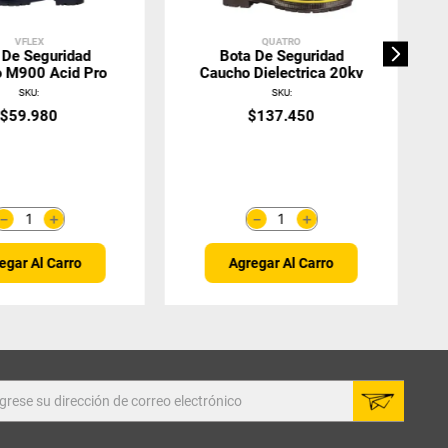
VFLEX
QUATRO
 De Seguridad
Bota De Seguridad
 M900 Acid Pro
Caucho Dielectrica 20kv
SKU
:
SKU
:
$
59
.
980
$
137
.
450
＋
＋
－
－
egar Al Carro
Agregar Al Carro