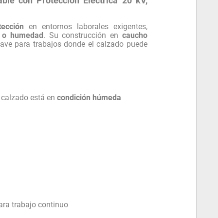
le con Protección Eléctrica 20 kV,
ección
en entornos laborales exigentes,
 o humedad
. Su construcción en
caucho
lave para trabajos donde el calzado puede
 calzado está en
condición húmeda
ara trabajo continuo