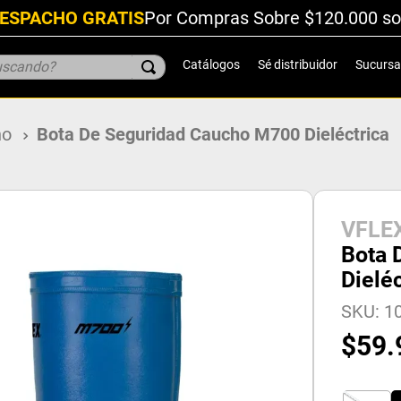
ESPACHO GRATIS
Por Compras Sobre $120.000 so
scando?
Catálogos
Sé distribuidor
Sucursa
ho
Bota De Seguridad Caucho M700 Dieléctrica
VFLE
Bota 
Dieléc
SKU
:
10
$
59
.