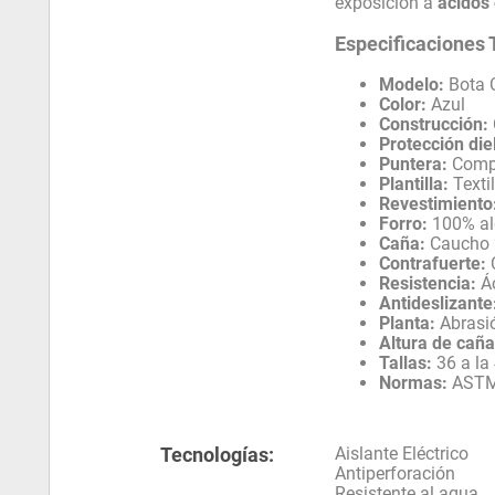
exposición a
ácidos
Especificaciones 
Modelo:
Bota 
Color:
Azul
Construcción:
Protección die
Puntera:
Comp
Plantilla:
Texti
Revestimiento
Forro:
100% a
Caña:
Caucho 2
Contrafuerte:
Resistencia:
Ác
Antideslizante
Planta:
Abrasi
Altura de caña
Tallas:
36 a la
Normas:
ASTM 
Tecnologías:
Aislante Eléctrico
Antiperforación
Resistente al agua