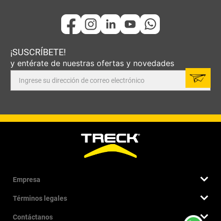
¡SUSCRÍBETE!
y entérate de nuestras ofertas y novedades
Empresa
Términos legales
Quiénes somos
Nuestra historia
Contáctanos
Términos y condiciones