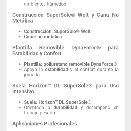
ambientes húmedos
Construcción SuperSole® Welt y Caña No
Metálica
Construcción:
SuperSole® Welt
Caña:
no metálica
Plantilla Removible DynaForce® para
Estabilidad y Confort
Plantilla:
poliuretano removible DynaForce®
Apoya la
estabilidad
y el confort durante la
jornada
Suela Horizon™ DL SuperSole® para Uso
Intensivo
Suela:
Horizon™ DL SuperSole®
Orientada a
durabilidad
y desempeño en
trabajo pesado
Aplicaciones Profesionales