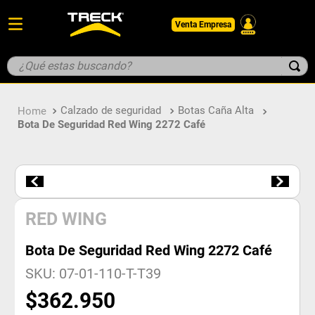
Venta Empresa
¿Qué estas buscando?
TÉRMINOS MÁS BUSCADOS
Calzado de seguridad
Botas Caña Alta
1
.
botin
Bota De Seguridad Red Wing 2272 Café
2
.
pantalon
3
.
guantes
4
.
geologo
5
.
casco
RED WING
Bota De Seguridad Red Wing 2272 Café
SKU
:
07-01-110-T-T39
$
362
.
950