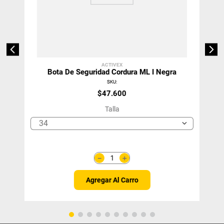
ACTIVEX
Bota De Seguridad Cordura ML I Negra
SKU
:
$
47
.
600
Talla
34
＋
－
Agregar Al Carro