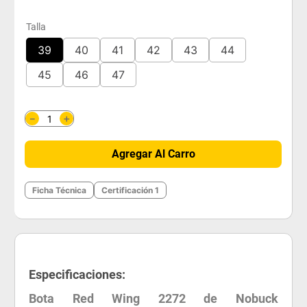
Talla
39
40
41
42
43
44
45
46
47
＋
－
Agregar Al Carro
Ficha Técnica
Certificación 1
Especificaciones:
Bota Red Wing 2272 de Nobuck