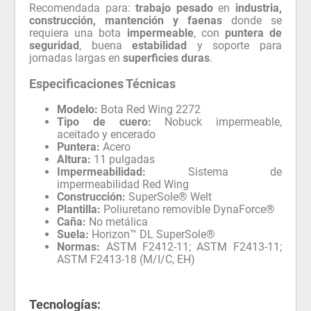
Recomendada para:
trabajo pesado
en
industria,
construcción, mantención y faenas
donde se
requiera una bota
impermeable
, con
puntera de
seguridad
, buena
estabilidad
y soporte para
jornadas largas en
superficies duras
.
Especificaciones Técnicas
Modelo:
Bota Red Wing 2272
Tipo de cuero:
Nobuck impermeable,
aceitado y encerado
Puntera:
Acero
Altura:
11 pulgadas
Impermeabilidad:
Sistema de
impermeabilidad Red Wing
Construcción:
SuperSole® Welt
Plantilla:
Poliuretano removible DynaForce®
Caña:
No metálica
Suela:
Horizon™ DL SuperSole®
Normas:
ASTM F2412-11; ASTM F2413-11;
ASTM F2413-18 (M/I/C, EH)
Tecnologías: