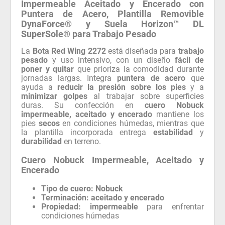
Impermeable Aceitado y Encerado con
Puntera de Acero, Plantilla Removible
DynaForce® y Suela Horizon™ DL
SuperSole® para Trabajo Pesado
La
Bota Red Wing 2272
está diseñada para
trabajo
pesado
y uso intensivo, con un diseño
fácil de
poner y quitar
que prioriza la comodidad durante
jornadas largas. Integra
puntera de acero
que
ayuda a
reducir la presión sobre los pies
y a
minimizar golpes
al trabajar sobre superficies
duras. Su confección en
cuero Nobuck
impermeable, aceitado y encerado
mantiene los
pies
secos
en condiciones húmedas, mientras que
la plantilla incorporada entrega
estabilidad
y
durabilidad
en terreno.
Cuero Nobuck Impermeable, Aceitado y
Encerado
Tipo de cuero:
Nobuck
Terminación:
aceitado y encerado
Propiedad:
impermeable
para enfrentar
condiciones húmedas