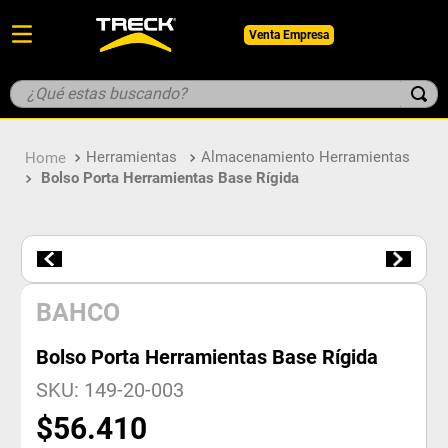
Venta Empresa
¿Qué estas buscando?
TÉRMINOS MÁS BUSCADOS
Herramientas
Almacenamiento Herramientas
1
.
botin
Bolso Porta Herramientas Base Rígida
2
.
pantalon
3
.
guantes
4
.
geologo
5
.
casco
BAHCO
Bolso Porta Herramientas Base Rígida
SKU
:
149-20-003
$
56
.
410