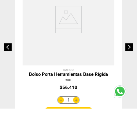
BAHCO
Bolso Porta Herramientas Base Rígida
SKU
:
$
56
.
410
＋
－
Agregar Al Carro