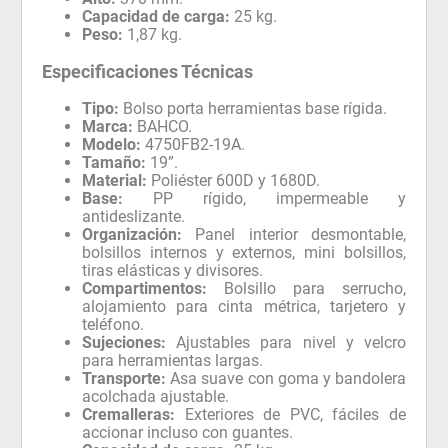
Capacidad de carga:
25 kg.
Peso:
1,87 kg.
Especificaciones Técnicas
Tipo:
Bolso porta herramientas base rígida.
Marca:
BAHCO.
Modelo:
4750FB2-19A.
Tamaño:
19”.
Material:
Poliéster 600D y 1680D.
Base:
PP rígido, impermeable y
antideslizante.
Organización:
Panel interior desmontable,
bolsillos internos y externos, mini bolsillos,
tiras elásticas y divisores.
Compartimentos:
Bolsillo para serrucho,
alojamiento para cinta métrica, tarjetero y
teléfono.
Sujeciones:
Ajustables para nivel y velcro
para herramientas largas.
Transporte:
Asa suave con goma y bandolera
acolchada ajustable.
Cremalleras:
Exteriores de PVC, fáciles de
accionar incluso con guantes.