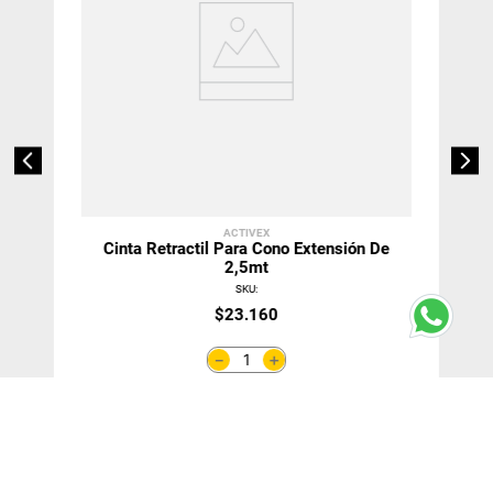
ACTIVEX
Cinta Retractil Para Cono Extensión De
2,5mt
SKU
:
$
23
.
160
＋
－
Agregar Al Carro