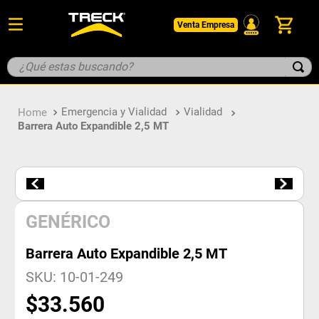
Venta Empresa
¿Qué estas buscando?
TÉRMINOS MÁS BUSCADOS
Emergencia y Vialidad
Vialidad
1
.
botin
Barrera Auto Expandible 2,5 MT
2
.
pantalon
3
.
guantes
4
.
geologo
5
.
casco
GENÉRICO
Barrera Auto Expandible 2,5 MT
SKU
:
10-01-249
$
33
.
560