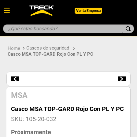
Venta Empresa
¿Qué estas buscando?
TÉRMINOS MÁS BUSCADOS
Cascos de seguridad
1
.
botin
Casco MSA TOP-GARD Rojo Con PL Y PC
2
.
pantalon
3
.
guantes
4
.
geologo
5
.
casco
MSA
Casco MSA TOP-GARD Rojo Con PL Y PC
SKU
:
105-20-032
Próximamente