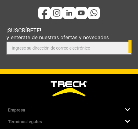
¡SUSCRÍBETE!
y entérate de nuestras ofertas y novedades
Empresa
Términos legales
Quiénes somos
Nuestra historia
Contáctanos
Términos y condiciones