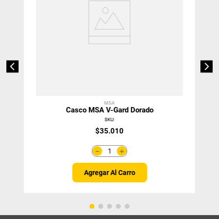
MSA
Casco MSA V-Gard Dorado
SKU
:
$
35
.
010
＋
－
Agregar Al Carro