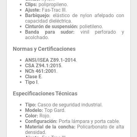
Clips:
polipropileno.
Ajuste:
Fas-Trac III.
Barbiquejo:
elástico de nylon afelpado con
capacidad dieléctrica.
Cinturón de suspensión:
polietileno.
Banda para sudor:
vinil perforado y
acolchado.
Normas y Certificaciones
ANSI/ISEA Z89.1-2014
.
CSA Z94.1:2015
.
NCh 461:2001
.
Clase E
.
Tipo I
.
Especificaciones Técnicas
Tipo:
Casco de seguridad industrial.
Modelo:
Top Gard.
Color:
Rojo.
Configuración:
Porta lámpara y porta cable.
Material de la concha:
Policarbonato de alta
densidad.