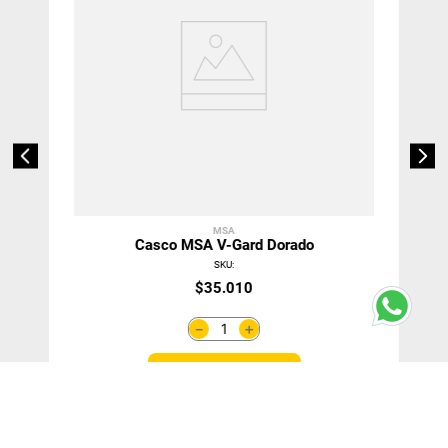
MSA
Casco MSA V-Gard Dorado
SKU
:
$
35
.
010
＋
－
Agregar Al Carro