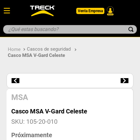
Venta Empresa
¿Qué estas buscando?
TÉRMINOS MÁS BUSCADOS
Cascos de seguridad
1
.
botin
Casco MSA V-Gard Celeste
2
.
pantalon
3
.
guantes
4
.
geologo
5
.
casco
MSA
Casco MSA V-Gard Celeste
SKU
:
105-20-010
Próximamente