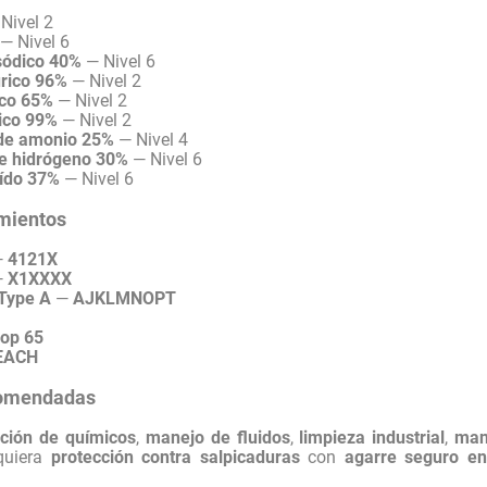
Nivel 2
— Nivel 6
 sódico 40%
— Nivel 6
úrico 96%
— Nivel 2
ico 65%
— Nivel 2
tico 99%
— Nivel 2
 de amonio 25%
— Nivel 4
de hidrógeno 30%
— Nivel 6
ído 37%
— Nivel 6
mientos
—
4121X
—
X1XXXX
Type A
—
AJKLMNOPT
rop 65
REACH
comendadas
ción de químicos
,
manejo de fluidos
,
limpieza industrial
,
man
quiera
protección contra salpicaduras
con
agarre seguro e