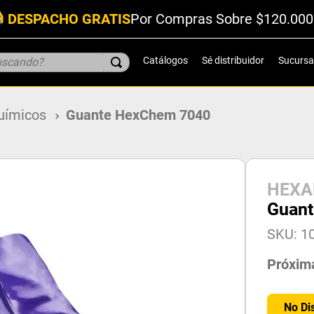
DESPACHO GRATIS
Por Compras Sobre $120.000
scando?
Catálogos
Sé distribuidor
Sucursa
químicos
Guante HexChem 7040
HEX
Guan
SKU
:
1
Próxim
No Di