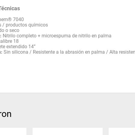
Técnicas
hem® 7040
s / productos químicos
o o seco
:
Nitrilo completo + microespuma de nitrilo en palma
alibre 18
te extendido 14”
s:
Sin silicona / Resistente a la abrasión en palma / Alta resiste
ron