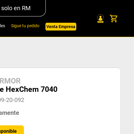
 solo en RM
les
Sigue tu pedido
Venta Empresa
ARMOR
te HexChem 7040
09-20-092
amente
sponible