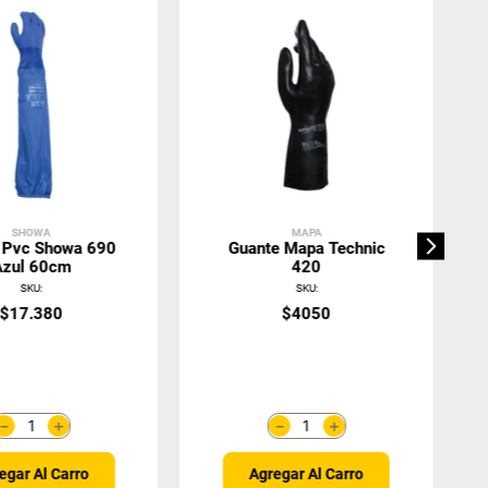
SHOWA
MAPA
 Pvc Showa 690
Guante Mapa Technic
Azul 60cm
420
SKU
:
SKU
:
$
17
.
380
$
4050
＋
＋
－
－
egar Al Carro
Agregar Al Carro