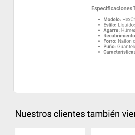
Especificaciones 
Modelo:
HexC
Estilo:
Líquido
Agarre:
Húmed
Recubrimiento
Forro:
Nailon c
Puño:
Guantele
Característica
Nuestros clientes también vie