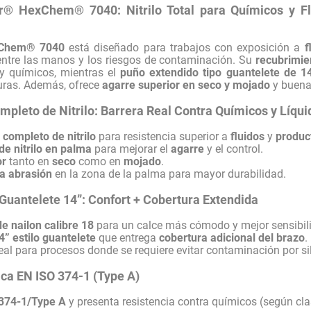
® HexChem® 7040: Nitrilo Total para Químicos y F
Chem® 7040
está diseñado para trabajos con exposición a
f
ntre las manos y los riesgos de contaminación. Su
recubrimie
y químicos, mientras el
puño extendido tipo guantelete de 1
uras. Además, ofrece
agarre superior en seco y mojado
y buen
pleto de Nitrilo: Barrera Real Contra Químicos y Líqui
completo de nitrilo
para resistencia superior a
fluidos
y
produc
e nitrilo en palma
para mejorar el
agarre
y el control.
or
tanto en
seco
como en
mojado
.
la abrasión
en la zona de la palma para mayor durabilidad.
Guantelete 14”: Confort + Cobertura Extendida
de nailon calibre 18
para un calce más cómodo y mejor sensibil
” estilo guantelete
que entrega
cobertura adicional del brazo
.
deal para procesos donde se requiere evitar contaminación por si
ca EN ISO 374-1 (Type A)
374-1/Type A
y presenta resistencia contra químicos (según cla