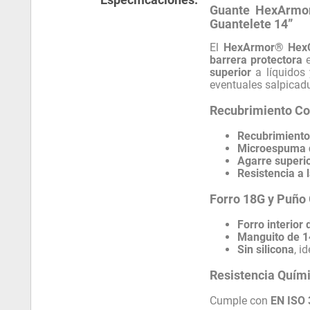
Guante HexArmor
Guantelete 14”
El
HexArmor® Hex
barrera protectora
e
superior
a líquidos 
eventuales salpicad
Recubrimiento Com
Recubrimiento 
Microespuma d
Agarre superi
Resistencia a 
Forro 18G y Puño 
Forro interior 
Manguito de 14
Sin silicona
, i
Resistencia Quími
Cumple con
EN ISO 