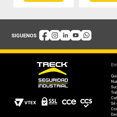
Em
Qu
Nue
Suc
Tra
Ca
Sé 
Co
Dec