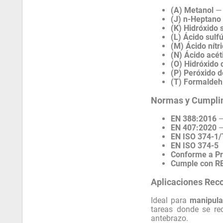
(A) Metanol
— 
(J) n-Heptano
(K) Hidróxido
(L) Ácido sulf
(M) Ácido nítr
(N) Ácido acé
(O) Hidróxido
(P) Peróxido 
(T) Formaldeh
Normas y Cumpli
EN 388:2016
EN 407:2020
EN ISO 374-1/
EN ISO 374-5
Conforme a P
Cumple con 
Aplicaciones Re
Ideal para
manipula
tareas donde se re
antebrazo.