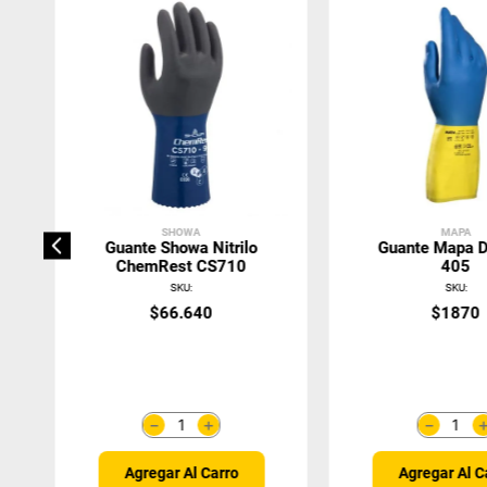
SHOWA
MAPA
Guante Showa Nitrilo
Guante Mapa 
ChemRest CS710
405
SKU
:
SKU
:
$
66
.
640
$
1870
＋
－
－
Agregar Al Carro
Agregar Al C