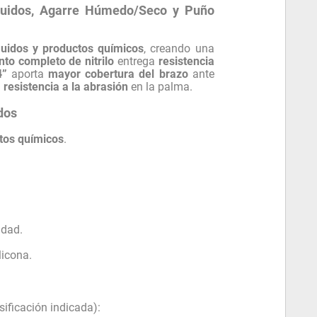
luidos, Agarre Húmedo/Seco y Puño
luidos y productos químicos
, creando una
nto completo de nitrilo
entrega
resistencia
4”
aporta
mayor cobertura del brazo
ante
a
resistencia a la abrasión
en la palma.
dos
tos químicos
.
idad.
licona.
sificación indicada):