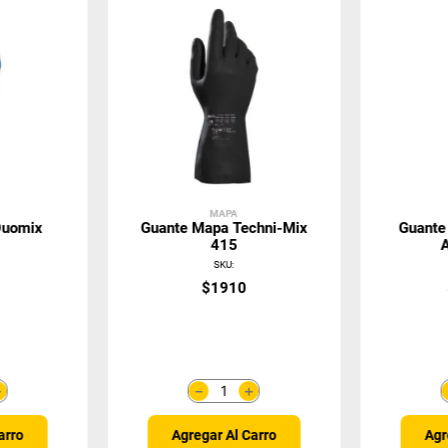
MAPA
Duomix
Guante Mapa Techni-Mix
Guante
415
SKU
:
$
1910
＋
＋
－
arro
Agregar Al Carro
Agr