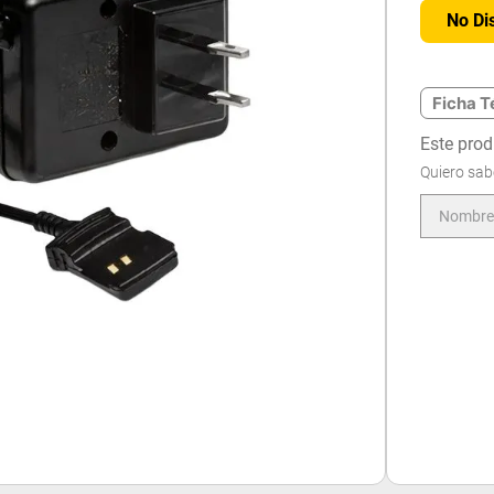
No Di
Ficha T
Este prod
Quiero sab