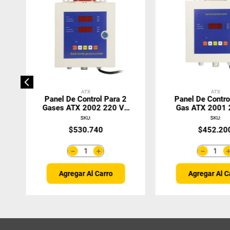
ATX
ATX
Panel De Control Para 2
Panel De Contro
Gases ATX 2002 220 V /
Gas ATX 2001 
50 Hz
50 Hz
SKU
:
SKU
:
$
530
.
740
$
452
.
20
＋
－
－
Agregar Al Carro
Agregar Al C