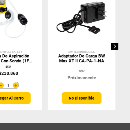
EYWELL SAFETY
BW TECHNOLOGIES
 De Aspiración
Adaptador De Carga BW
 Con Sonda (1FT
Max XT II GA-PA-1-NA
3Mt) MC-AS01
SKU
:
SKU
:
$
230
.
860
Próximamente
＋
－
No Disponible
egar Al Carro