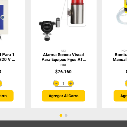
ATX
HON
l Para 1
Alarma Sonora Visual
Bomba
220 V /
Para Equipos Fijos ATX
Manual
2000
/0,
SKU
:
0
$
76
.
160
＋
＋
－
arro
Agregar Al Carro
Agr