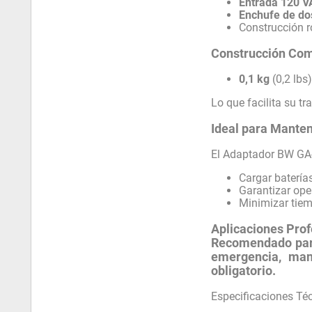
Entrada 120 
Enchufe de dos
Construcción r
Construcción Com
0,1 kg
(0,2 lbs
Lo que facilita su t
Ideal para Mante
El Adaptador BW GA-
Cargar batería
Garantizar ope
Minimizar tiem
Aplicaciones Prof
Recomendado pa
emergencia, man
obligatorio.
Especificaciones Té