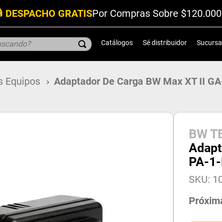
DESPACHO GRATIS
Por Compras Sobre $120.000
scando?
Catálogos
Sé distribuidor
Sucursa
s Equipos
Adaptador De Carga BW Max XT II G
BW T
Adapt
PA-1
SKU
:
1
Próxim