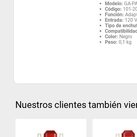
Modelo:
GA-PA
Código:
101-2
Función:
Adapt
Entrada:
120 V
Tipo de enchu
Compatibilida
Color:
Negro
Peso:
0,1 kg
Nuestros clientes también vie