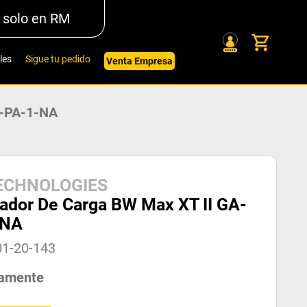
 solo en RM
les
Sigue tu pedido
Venta Empresa
A-PA-1-NA
ECHNOLOGIES
ador De Carga BW Max XT II GA-
-NA
01-20-143
amente