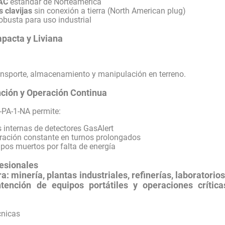
VAC
estándar de Norteamérica
 clavijas
sin conexión a tierra (North American plug)
obusta para uso industrial
pacta y Liviana
)
ransporte, almacenamiento y manipulación en terreno.
nción y Operación Continua
PA-1-NA permite:
s internas de detectores GasAlert
ración constante en turnos prolongados
pos muertos por falta de energía
esionales
ra:
minería, plantas industriales, refinerías, laboratori
tención de equipos portátiles y operaciones críti
cnicas