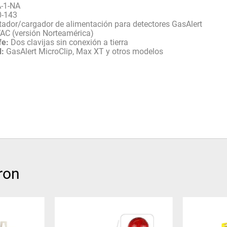
-1-NA
0-143
ador/cargador de alimentación para detectores GasAlert
AC (versión Norteamérica)
fe:
Dos clavijas sin conexión a tierra
d:
GasAlert MicroClip, Max XT y otros modelos
ron