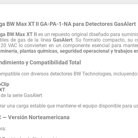
ga BW Max XT II GA-PA-1-NA para Detectores GasAlert
rga BW Max XT II
es un repuesto original diseñado para suminis
tiles de gas de la línea
GasAlert
. Su formato compacto, su c
120 VAC lo convierten en un componente esencial para manten
 minería, plantas químicas, seguridad operacional y trabajos e
dimiento y Compatibilidad Total
ompatible con diversos detectores BW Technologies, incluyendo
oClip
 XT
de la serie GasAlert
ar una carga estable que mantiene el equipo disponible para us
C — Versión Norteamericana
ra: