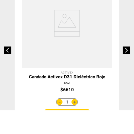
ACTIVEX
Candado Activex D31 Dieléctrico Rojo
SKU
:
$
6610
＋
－
Agregar Al Carro