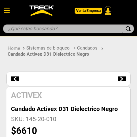
Venta Empresa
¿Qué estas buscando?
TÉRMINOS MÁS BUSCADOS
Sistemas de bloqueo
Candados
1
.
botin
Candado Activex D31 Dielectrico Negro
2
.
guantes
3
.
pantalon
4
.
geologo
5
.
casco
ACTIVEX
Candado Activex D31 Dielectrico Negro
SKU
:
145-20-010
$
6610