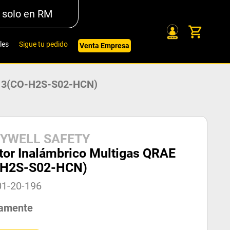
 solo en RM
les
Sigue tu pedido
Venta Empresa
AE 3(CO-H2S-S02-HCN)
YWELL SAFETY
tor Inalámbrico Multigas QRAE
-H2S-S02-HCN)
01-20-196
amente