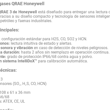
igases QRAE Honeywell
l QRAE 3 de Honeywell
está diseñado para entregar una lectura 
Gracias a su diseño compacto y tecnología de sensores intelige
petróleo y faenas industriales.
incipales:
:
configuración estándar para H2S, CO, SO2 y HCN.
conos:
lectura intuitiva de estado y alertas.
 sonora y vibración
en caso de detección de niveles peligrosos.
ga duración:
hasta 2 años sin reemplazo en operación continua.
nte:
grado de protección IP66/68 contra agua y polvo.
n sistema IntelliDoX™
para calibración automática.
técnicas:
 3
nsores (SO₂, H₂S, CO, HCN)
108 x 61 x 36 mm
66/68
s:
ATEX, CE, UL