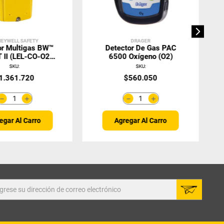
EYWELL SAFETY
DRAGER
or Multigas BW™
Detector De Gas PAC
 II (LEL-CO-O2-
6500 Oxígeno (O2)
H2S)
SKU
:
SKU
:
1
.
361
.
720
$
560
.
050
＋
＋
－
－
egar Al Carro
Agregar Al Carro