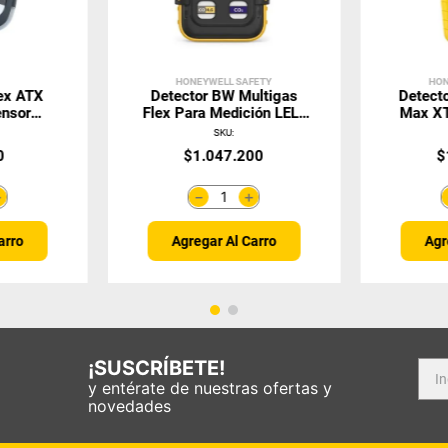
HONEYWELL SAFETY
HON
vex ATX
Detector BW Multigas
Detect
nsor
Flex Para Medición LEL-
Max XT
ble
O2-CO-H2S
SKU
:
0
$
1
.
047
.
200
$
＋
＋
－
arro
Agregar Al Carro
Agr
¡SUSCRÍBETE!
y entérate de nuestras ofertas y
novedades