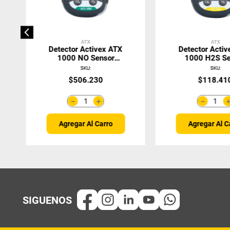
ATX
ATX
Detector Activex ATX
Detector Acti
1000 NO Sensor
1000 H2S Se
Reemplazable
Reemplaza
SKU
:
SKU
:
$
506
.
230
$
118
.
41
＋
－
－
Agregar Al Carro
Agregar Al C