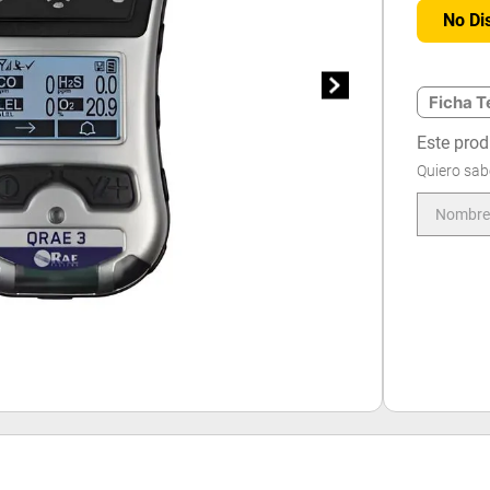
No Di
Ficha T
Este prod
Quiero sab