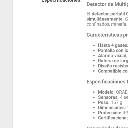
Detector de Mult
El
detector portáti
simultáneamente
. 
confinados, minería, 
Características pr
Hasta 4 gases
Pantalla con í
Alarma visual,
Batería de lar
Diseño resiste
Compatible co
Especificaciones 
Modelo:
QRAE
Sensores:
4 se
Peso:
167 g
Dimensiones:
Protección:
IP
Certificacione