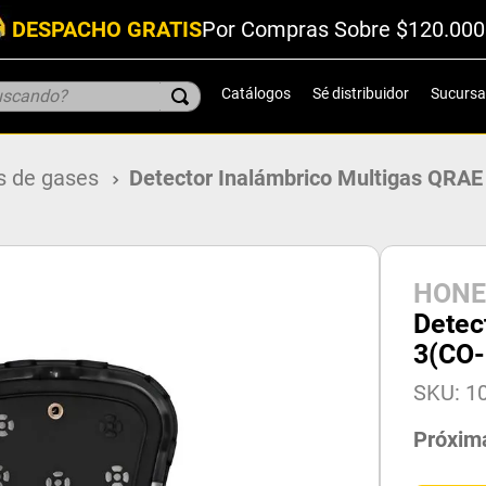
DESPACHO GRATIS
Por Compras Sobre $120.000
scando?
Catálogos
Sé distribuidor
Sucursa
s de gases
Detector Inalámbrico Multigas QR
HONE
Detec
3(CO
SKU
:
1
Próxim