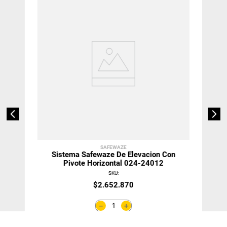
SAFEWAZE
Sistema Safewaze De Elevacion Con
Pivote Horizontal 024-24012
SKU
:
$
2
.
652
.
870
＋
－