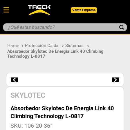
Venta Empresa
¿Qué estas buscando?
TÉRMINOS MÁS BUSCADOS
Protección Caída
Sistemas
1
.
botin
Absorbedor Skylotec De Energia Link 40 Climbing
Technology L-0817
2
.
pantalon
3
.
guantes
4
.
geologo
5
.
casco
SKYLOTEC
Absorbedor Skylotec De Energia Link 40
Climbing Technology L-0817
SKU
:
106-20-361