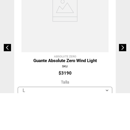
ABSOLUTE ZERO
Guante Absolute Zero Wind Light
SKU
:
$
3190
Talla
L
＋
－
Agregar Al Carro