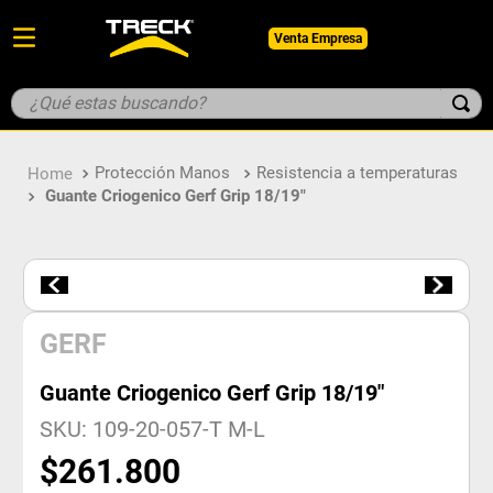
Venta Empresa
¿Qué estas buscando?
TÉRMINOS MÁS BUSCADOS
Protección Manos
Resistencia a temperaturas
1
.
botin
Guante Criogenico Gerf Grip 18/19"
2
.
pantalon
3
.
guantes
4
.
geologo
5
.
casco
GERF
Guante Criogenico Gerf Grip 18/19"
SKU
:
109-20-057-T M-L
$
261
.
800