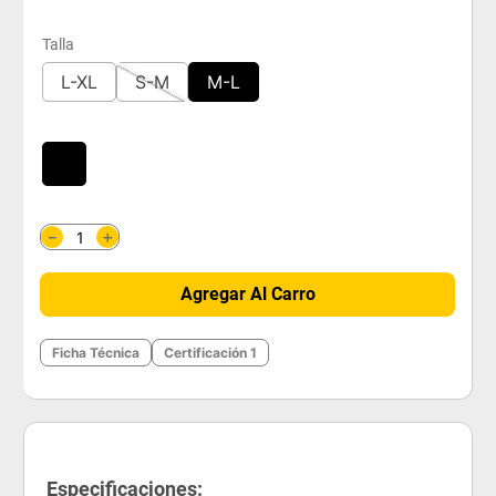
Talla
L-XL
S-M
M-L
＋
－
Agregar Al Carro
Ficha Técnica
Certificación 1
Especificaciones: