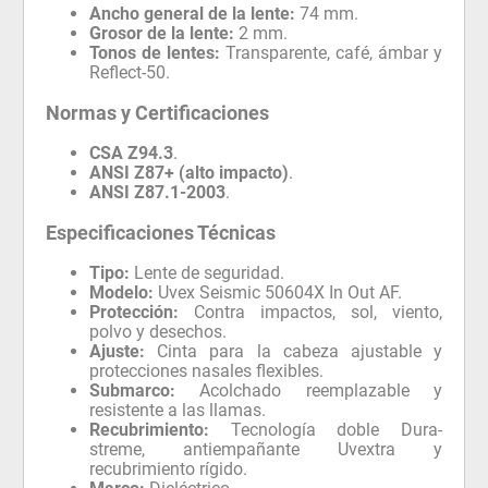
Ancho general de la lente:
74 mm.
Grosor de la lente:
2 mm.
Tonos de lentes:
Transparente, café, ámbar y
Reflect-50.
Normas y Certificaciones
CSA Z94.3
.
ANSI Z87+ (alto impacto)
.
ANSI Z87.1-2003
.
Especificaciones Técnicas
Tipo:
Lente de seguridad.
Modelo:
Uvex Seismic 50604X In Out AF.
Protección:
Contra impactos, sol, viento,
polvo y desechos.
Ajuste:
Cinta para la cabeza ajustable y
protecciones nasales flexibles.
Submarco:
Acolchado reemplazable y
resistente a las llamas.
Recubrimiento:
Tecnología doble Dura-
streme, antiempañante Uvextra y
recubrimiento rígido.