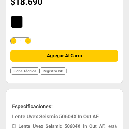
$
18
.
690
＋
－
Agregar Al Carro
Ficha Técnica
Registro ISP
Especificaciones:
Lente Uvex Seismic 50604X In Out AF.
El
Lente Uvex Seismic 50604X In Out AF.
está