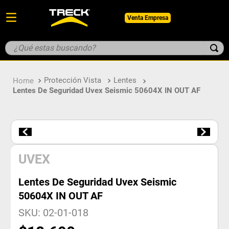
Venta Empresa
¿Qué estas buscando?
TÉRMINOS MÁS BUSCADOS
Protección Vista
Lentes
1
.
botin
Lentes De Seguridad Uvex Seismic 50604X IN OUT AF
2
.
pantalon
3
.
guantes
4
.
geologo
5
.
casco
UVEX
Lentes De Seguridad Uvex Seismic
50604X IN OUT AF
SKU
:
02-01-018