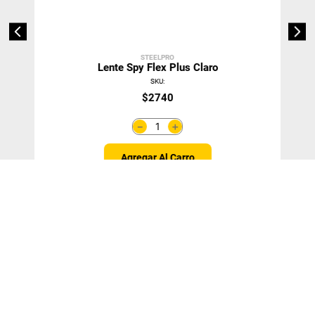
STEELPRO
Lente Spy Flex Plus Claro
SKU
:
$
2740
＋
－
Agregar Al Carro
Agregar 10 unidades