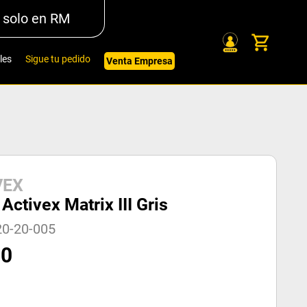
 solo en RM
les
Sigue tu pedido
Venta Empresa
VEX
Activex Matrix III Gris
20-20-005
00