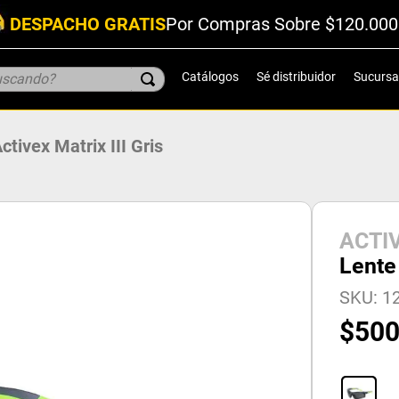
DESPACHO GRATIS
Por Compras Sobre $120.000
scando?
Catálogos
Sé distribuidor
Sucursa
ctivex Matrix III Gris
ACTI
Lente 
SKU
:
1
$
50