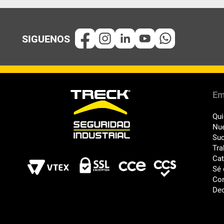
Em
Qu
Nue
Suc
Tra
Ca
Sé 
Co
Dec