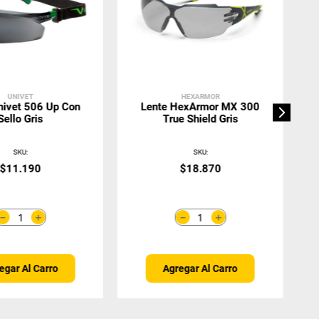
UNIVET
HEXARMOR
nivet 506 Up Con
Lente HexArmor MX 300
Sello Gris
True Shield Gris
SKU
:
SKU
:
$
11
.
190
$
18
.
870
＋
＋
－
－
egar Al Carro
Agregar Al Carro