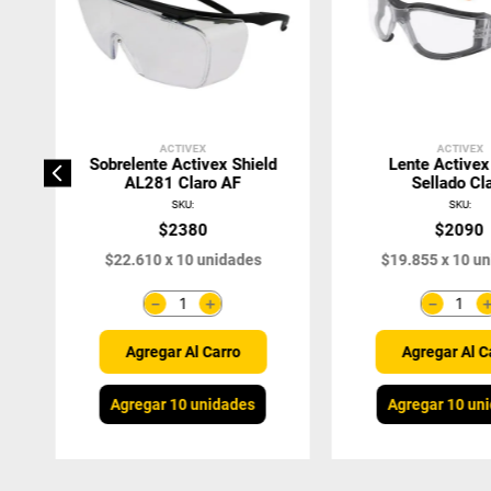
ACTIVEX
ACTIVEX
Sobrelente Activex Shield
Lente Activex 
AL281 Claro AF
Sellado Cl
SKU
:
SKU
:
$
2380
$
2090
$
22
.
610
x
10
unidades
$
19
.
855
x
10
un
＋
－
－
Agregar Al Carro
Agregar Al C
Agregar 10 unidades
Agregar 10 un