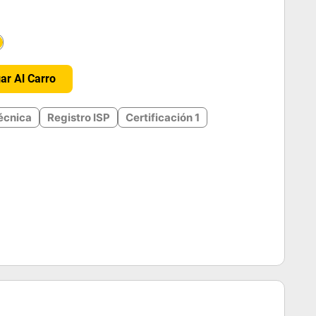
＋
ar Al Carro
écnica
Registro ISP
Certificación 1