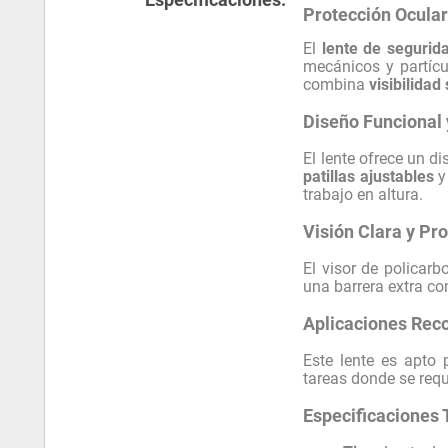
Protección Ocular
El
lente de segurida
mecánicos y partícu
combina
visibilidad
Diseño Funcional
El lente ofrece un 
patillas ajustables
y
trabajo en altura.
Visión Clara y Pr
El visor de policar
una barrera extra co
Aplicaciones Re
Este lente es apto 
tareas donde se req
Especificaciones 