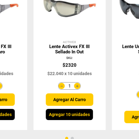
ACTIVEX
FX III
Lente Activex FX III
Lente U
aro
Sellado In Out
SKU
:
$
2320
idades
$
22
.
040
x
10
unidades
＋
＋
－
arro
Agregar Al Carro
idades
Agregar 10 unidades
Agr