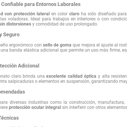
 Confiable para Entornos Laborales
d con protección lateral
en color
claro
ha sido diseñado para 
las voladoras. Ideal para trabajos en interiores o con condic
 sin distorsiones
y comodidad de uso prolongado.
 y Seguro
diseño ergonómico con
sello de goma
que mejora el ajuste al rost
 una banda elástica adicional que permite un uso más firme, es
otección Adicional
bonato claro brinda una
excelente calidad óptica
y alta resisten
ntra salpicaduras o elementos en suspensión, garantizando mayo
comendadas
para diversas industrias como la construcción, manufactura, m
uiere
protección ocular integral
sin interferir con otros elemento
Técnicas