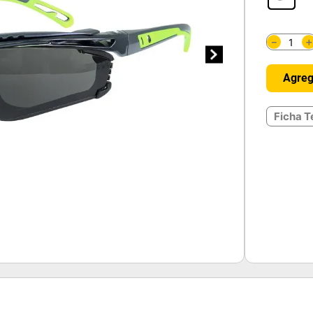
－
Agreg
Ficha T