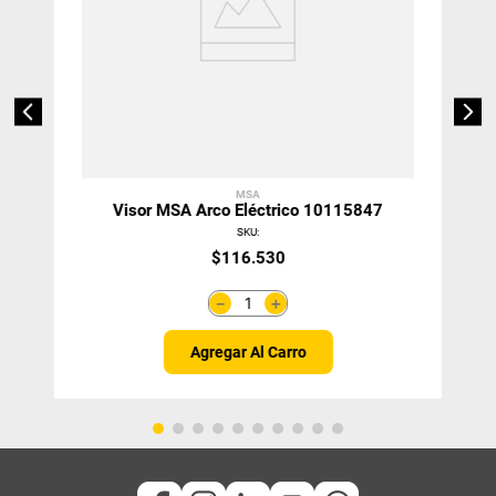
MSA
Visor MSA Arco Eléctrico 10115847
SKU
:
$
116
.
530
＋
－
Agregar Al Carro