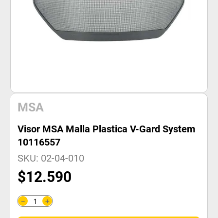
MSA
Visor MSA Malla Plastica V-Gard System
10116557
SKU
:
02-04-010
$
12
.
590
＋
－