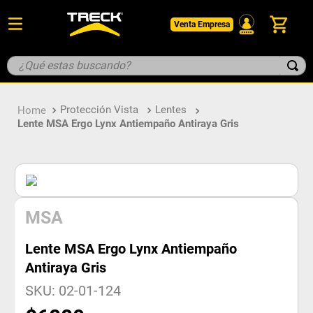
Venta Empresa
¿Qué estas buscando?
TÉRMINOS MÁS BUSCADOS
Protección Vista
Lentes
1
.
botin
Lente MSA Ergo Lynx Antiempaño Antiraya Gris
2
.
pantalon
3
.
guantes
4
.
geologo
5
.
casco
MSA
Lente MSA Ergo Lynx Antiempaño
Antiraya Gris
SKU
:
02-01-124