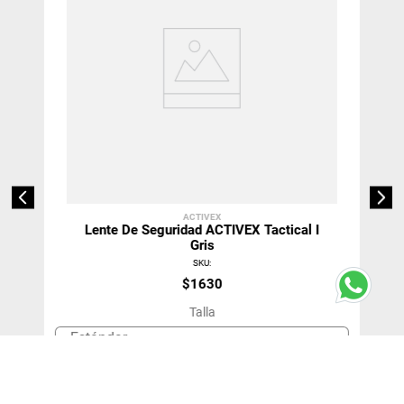
ACTIVEX
Lente De Seguridad ACTIVEX Tactical I
Gris
SKU
:
$
1630
Talla
Estándar
＋
－