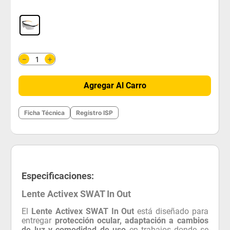
＋
－
Agregar Al Carro
Ficha Técnica
Registro ISP
Especificaciones:
Lente Activex SWAT In Out
El
Lente Activex SWAT In Out
está diseñado para
entregar
protección ocular, adaptación a cambios
de luz y comodidad de uso
en trabajos donde se