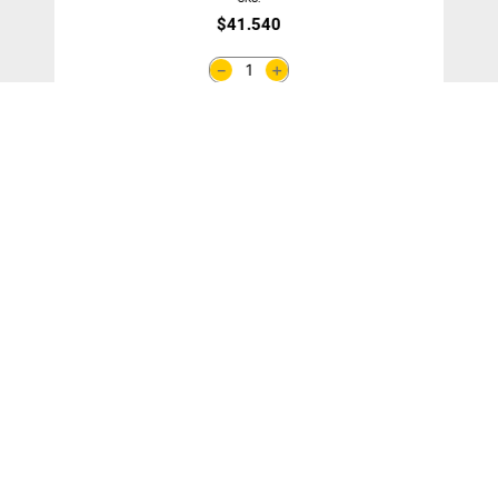
$
41
.
540
＋
－
Agregar Al Carro
¡SUSCRÍBETE!
y entérate de nuestras ofertas y novedades