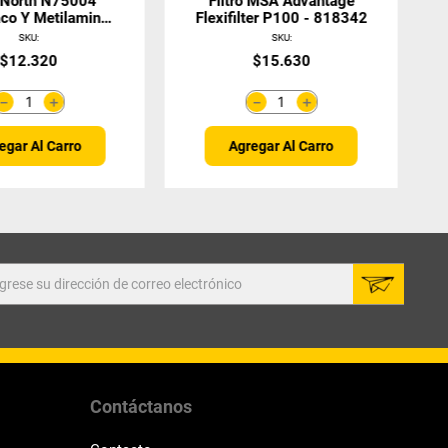
o North N75004
Filtro MSA Advantage
co Y Metilamina
Flexifilter P100 - 818342
(Par)
SKU
:
SKU
:
$
12
.
320
$
15
.
630
＋
＋
－
－
egar Al Carro
Agregar Al Carro
Contáctanos