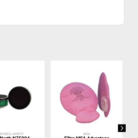
EYWELL SAFETY
MSA