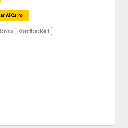
＋
ar Al Carro
écnica
Certificación 1