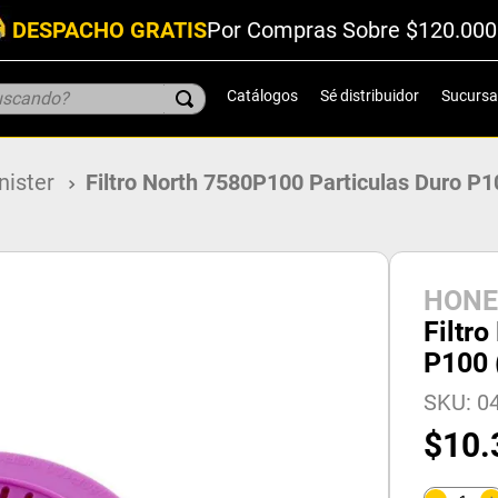
DESPACHO GRATIS
Por Compras Sobre $120.000
scando?
Catálogos
Sé distribuidor
Sucursa
anister
Filtro North 7580P100 Particulas Duro P1
HONE
Filtr
P100 
SKU
:
0
$
10
.