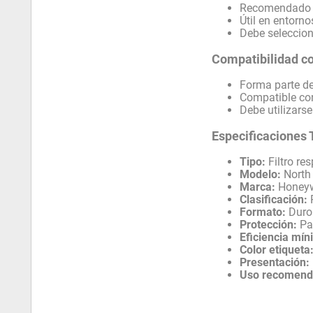
Recomendado pa
Útil en entorno
Debe selecciona
Compatibilidad c
Forma parte de 
Compatible con
Debe utilizarse
Especificaciones 
Tipo:
Filtro res
Modelo:
North
Marca:
Honeyw
Clasificación:
Formato:
Duro
Protección:
Par
Eficiencia mín
Color etiqueta
Presentación:
Uso recomend