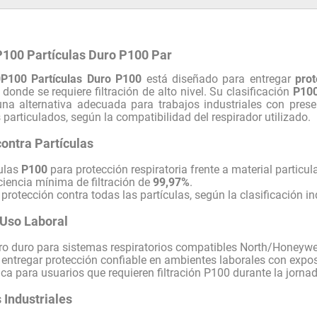
P100 Partículas Duro P100 Par
0P100 Partículas Duro P100
está diseñado para entregar
prot
donde se requiere filtración de alto nivel. Su clasificación
P10
una alternativa adecuada para trabajos industriales con prese
particulados, según la compatibilidad del respirador utilizado.
ontra Partículas
culas
P100
para protección respiratoria frente a material particul
ciencia mínima de filtración de
99,97%
.
rotección contra todas las partículas, según la clasificación ind
 Uso Laboral
tro duro para sistemas respiratorios compatibles North/Honeywel
entregar protección confiable en ambientes laborales con exposi
ca para usuarios que requieren filtración P100 durante la jornad
 Industriales