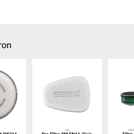
ron
3M
HON