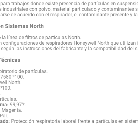
ra trabajos donde existe presencia de partículas en suspensi
s industriales con polvo, material particulado y contaminantes só
rse de acuerdo con el respirador, el contaminante presente y la 
on Sistemas North
la línea de filtros de partículas North.
 configuraciones de respiradores Honeywell North que utilizan fi
 según las instrucciones del fabricante y la compatibilidad del s
Técnicas
piratorio de partículas.
 7580P100.
ell North.
P100.
.
tículas.
ima:
99,97%.
:
Magenta.
Par.
ado:
Protección respiratoria laboral frente a partículas en sis