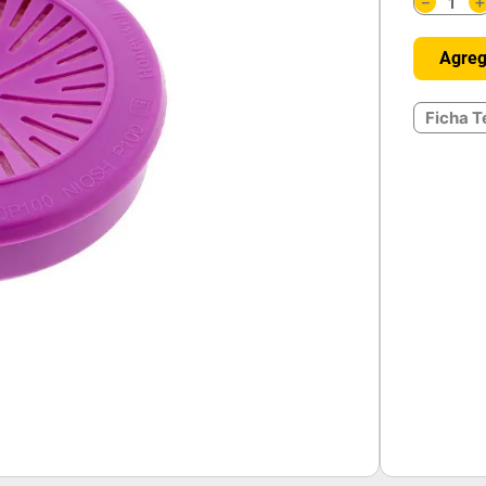
－
Agreg
Ficha T