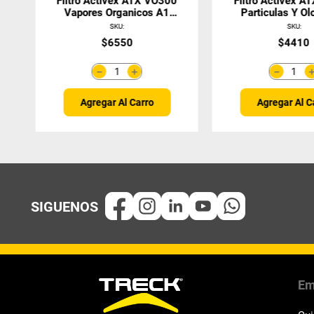
Filtro Activex ATX VO300
Filtro Activex A
Vapores Organicos A1
Particulas Y Ol
(Par)
P3 R (Par
SKU
:
SKU
:
$
6550
$
4410
＋
－
－
Agregar Al Carro
Agregar Al C
Em