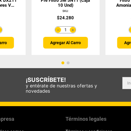
TX DX211
Pre Filtro 3M 5N11 (Caja
Filtr
ores VO
10 Und)
Amonia
)
SKU
:
$
24
.
280
＋
＋
－
arro
Agregar Al Carro
Agr
¡SUSCRÍBETE!
y entérate de nuestras ofertas y
novedades
presa
Términos legales