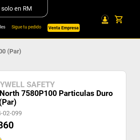
 solo en RM
les
Sigue tu pedido
Venta Empresa
00 (Par)
YWELL SAFETY
o North 7580P100 Particulas Duro
(Par)
4-02-099
360