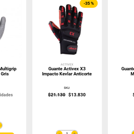
-
35 %
ACTIVEX
ultigrip
Guante Activex X3
Guant
Gris
Impacto Kevlar Anticorte
M
SKU
:
$
21
.
130
$
13
.
830
idades
＋
＋
－