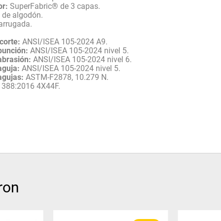
or:
SuperFabric® de 3 capas.
 de algodón.
rrugada.
.
corte:
ANSI/ISEA 105-2024 A9.
punción:
ANSI/ISEA 105-2024 nivel 5.
abrasión:
ANSI/ISEA 105-2024 nivel 6.
aguja:
ANSI/ISEA 105-2024 nivel 5.
agujas:
ASTM-F2878, 10.279 N.
388:2016 4X44F.
ron