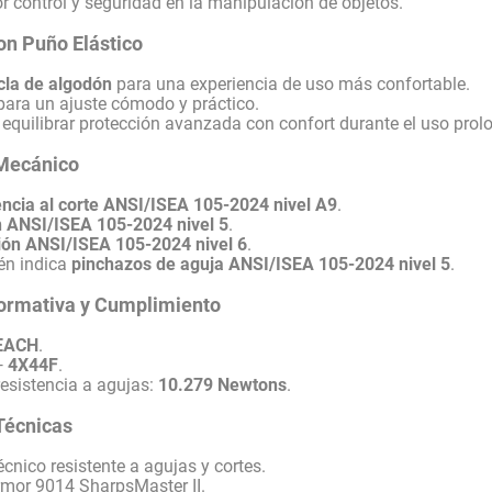
 control y seguridad en la manipulación de objetos.
n Puño Elástico
la de algodón
para una experiencia de uso más confortable.
ara un ajuste cómodo y práctico.
equilibrar protección avanzada con confort durante el uso prol
Mecánico
encia al corte ANSI/ISEA 105-2024 nivel A9
.
 ANSI/ISEA 105-2024 nivel 5
.
ión ANSI/ISEA 105-2024 nivel 6
.
én indica
pinchazos de aguja ANSI/ISEA 105-2024 nivel 5
.
ormativa y Cumplimiento
REACH
.
—
4X44F
.
esistencia a agujas:
10.279 Newtons
.
Técnicas
cnico resistente a agujas y cortes.
mor 9014 SharpsMaster II.