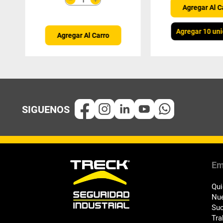
Agregar Al C
Agregar 10 un
Agregar Al Carro
Em
Qu
Nue
Suc
Tra