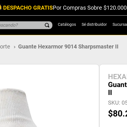
DESPACHO GRATIS
Por Compras Sobre $120.000
scando?
Catálogos
Sé distribuidor
Sucursa
corte
Guante Hexarmor 9014 Sharpsmaster II
HEX
Guant
II
SKU
:
05
$
80
.