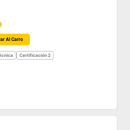
＋
ar Al Carro
écnica
Certificación 2