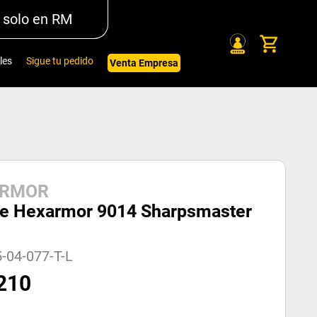
 solo en RM
les
Sigue tu pedido
Venta Empresa
ARMOR
e Hexarmor 9014 Sharpsmaster
-04-077-T-L
210