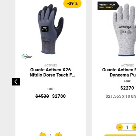
-
39 %
ACTIVEX
ACTIVEX
Guante Activex X26
Guante Activex M
Nitrilo Dorso Touch F
Dyneema Pu 
Recycling
SKU
:
$
2270
SKU
:
$
4530
$
2780
$
21
.
565
x
10
un
－
＋
－