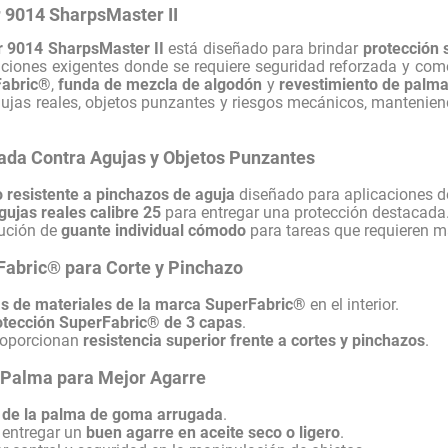
9014 SharpsMaster II
 9014 SharpsMaster II
está diseñado para brindar
protección 
ciones exigentes donde se requiere seguridad reforzada y co
Fabric®
,
funda de mezcla de algodón
y
revestimiento de palm
agujas reales, objetos punzantes y riesgos mecánicos, mantenie
ada Contra Agujas y Objetos Punzantes
 resistente a pinchazos de aguja
diseñado para aplicaciones de
gujas reales calibre 25
para entregar una protección destacada
lución de
guante individual cómodo
para tareas que requieren 
Fabric® para Corte y Pinchazo
s de materiales de la marca SuperFabric®
en el interior.
otección SuperFabric® de 3 capas
.
roporcionan
resistencia superior frente a cortes y pinchazos
.
 Palma para Mejor Agarre
 de la palma de goma arrugada
.
 entregar un
buen agarre en aceite seco o ligero
.