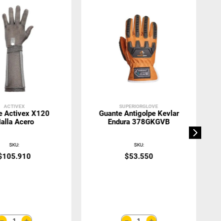
ACTIVEX
SUPERIORGLOVE
e Activex X120
Guante Antigolpe Kevlar
alla Acero
Endura 378GKGVB
SKU
:
SKU
:
$
105
.
910
$
53
.
550
＋
＋
－
－