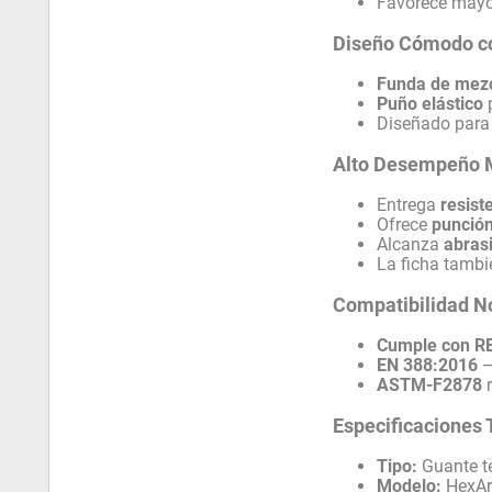
Favorece mayor
Diseño Cómodo co
Funda de mezc
Puño elástico
p
Diseñado para 
Alto Desempeño 
Entrega
resist
Ofrece
punción
Alcanza
abras
La ficha tambi
Compatibilidad N
Cumple con 
EN 388:2016
ASTM-F2878
r
Especificaciones 
Tipo:
Guante té
Modelo:
HexAr