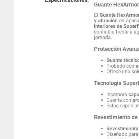
Guante HexArmor 
El
Guante HexArmor
y abrasión
en aplica
interiores de Super
confiable frente a 
jornada.
Protección Avanz
Guante técnico
Probado con
a
Ofrece una so
Tecnología Super
Incorpora
capa
Cuenta con
pr
Estas capas p
Revestimiento de
Revestimiento
Diseñado para