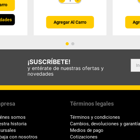
arro
idades
Agregar Al Carro
Agr
¡SUSCRÍBETE!
y entérate de nuestras ofertas y
novedades
presa
Términos legales
iénes somos
Términos y condiciones
stra historia
Cambios, devoluciones y garantí
ursales
Medios de pago
baja con nosotros
Cotizaciones