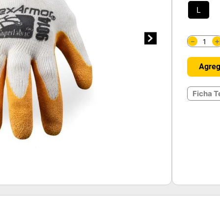
L
－
Agreg
Ficha T