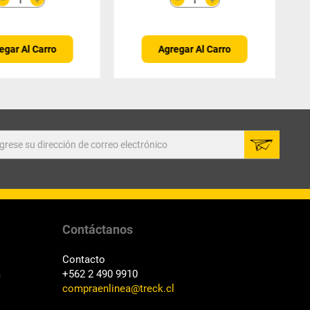
egar Al Carro
Agregar Al Carro
Contáctanos
Contacto
a
+562 2 490 9910
compraenlinea@treck.cl