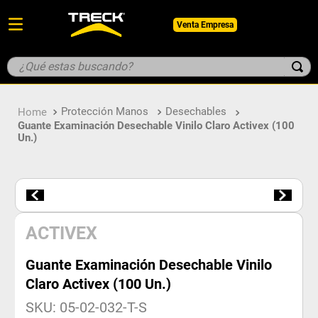
Venta Empresa
¿Qué estas buscando?
TÉRMINOS MÁS BUSCADOS
Protección Manos
Desechables
1
.
botin
Guante Examinación Desechable Vinilo Claro Activex (100
Un.)
2
.
pantalon
3
.
guantes
4
.
geologo
5
.
casco
ACTIVEX
Guante Examinación Desechable Vinilo
Claro Activex (100 Un.)
SKU
:
05-02-032-T-S