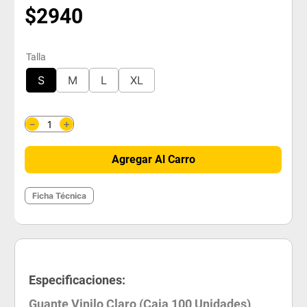
$
2940
Talla
S
M
L
XL
＋
－
Agregar Al Carro
Ficha Técnica
Especificaciones:
Guante Vinilo Claro (Caja 100 Unidades)