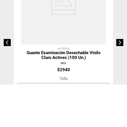
ACTIVEX
Guante Examinación Desechable Vinilo
Claro Activex (100 Un.)
SKU
:
$
2940
Talla
S
＋
－
Agregar Al Carro