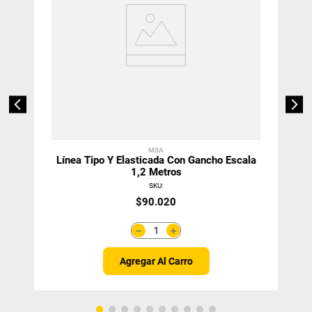
MSA
Línea Tipo Y Elasticada Con Gancho Escala
1,2 Metros
SKU
:
$
90
.
020
＋
－
Agregar Al Carro