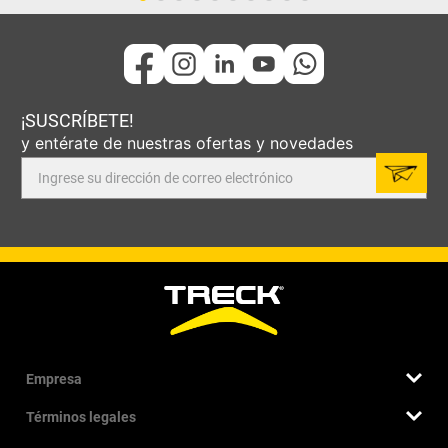
¡SUSCRÍBETE!
y entérate de nuestras ofertas y novedades
Empresa
Términos legales
Quiénes somos
Nuestra historia