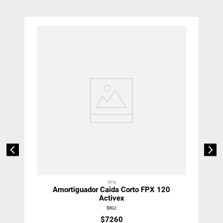
FPX
Amortiguador Caida Corto FPX 120
Activex
SKU
:
$
7260