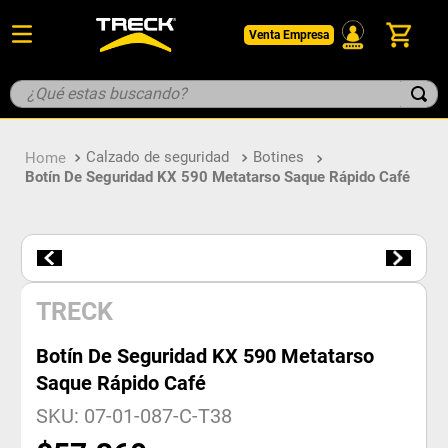
Venta Empresa
¿Qué estas buscando?
TÉRMINOS MÁS BUSCADOS
Calzado de seguridad
Botines
1
.
botin
Botín De Seguridad KX 590 Metatarso Saque Rápido Café
2
.
pantalon
3
.
guantes
4
.
geologo
5
.
casco
TRECK
Botín De Seguridad KX 590 Metatarso
Saque Rápido Café
SKU
:
07-01-087-C-T38