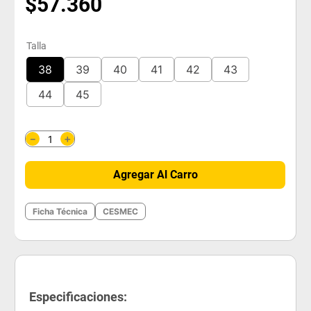
$
57
.
360
Talla
38
39
40
41
42
43
44
45
＋
－
Agregar Al Carro
Ficha Técnica
CESMEC
Especificaciones: