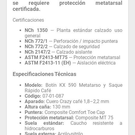
se requiere protección metatarsal
certificada.
Certificaciones
NCh 1350
— Planta estándar calzado uso
general
NCh 772/1
— Perforación / impacto puntera
NCh 772/2
— Calzado de seguridad
NCh 2147/2
— Calzado aislante
ASTM F2413-MT75
— Protección metatarsal
ASTM F2413-11 (EH)
— Aislación eléctrica
Especificaciones Técnicas
Modelo:
Botín KX 590 Metatarso y Saque
Rápido Café
Código:
07-01-087
Aparado:
Cuero Crazy café 1,8–2,2 mm
Altura caña:
130 mm
Puntera:
Composite Comfort Toe Cap
Protección metatarsal:
Composite MT 75
Suela estándar:
Caucho resistente a
hidrocarburos
Suela externa:
Acrilo-nitrilo