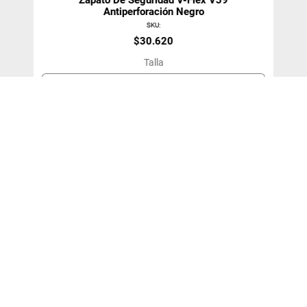
Antiperforación Negro
SKU
:
$
30
.
620
Talla
34
＋
－
Agregar Al Carro
¡SUSCRÍBETE!