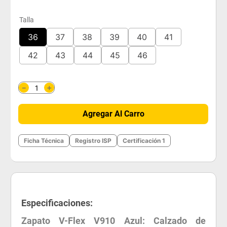
Talla
36
37
38
39
40
41
42
43
44
45
46
＋
－
Agregar Al Carro
Ficha Técnica
Registro ISP
Certificación 1
Especificaciones:
Zapato V-Flex V910 Azul: Calzado de