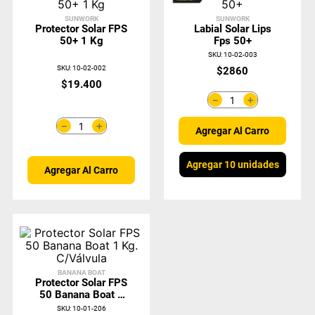
SUNWORK
SUNWORK
Protector Solar FPS
Labial Solar Lips
50+ 1 Kg
Fps 50+
SKU
:
10-02-003
SKU
:
10-02-002
$
2860
$
19
.
400
＋
－
＋
－
Agregar Al Carro
Agregar 10 unidades
Agregar Al Carro
BANANA BOAT
Protector Solar FPS
50 Banana Boat 1
Kg. C/Válvula
SKU
:
10-01-206