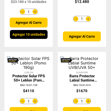
$
12
.
480
$
23
.
180
x
10
unidades
＋
－
＋
－
Agregar Al Carro
Agregar 10 unidades
Agregar Al Carro
LEBLON
SUNWORK
Protector Solar FPS
Barra Protector
50+ Leblon (Pomo
Labial Suntime
190g)
UVB/UVA 50+
SKU
:
10-01-129
SKU
:
10-01-013
$
4110
$
1670
＋
＋
－
－