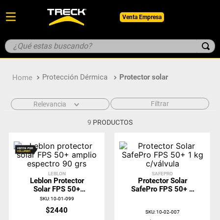
Venta Empresa
¿Qué estas buscando?
TÉRMINOS MÁS BUSCADOS
Protección Dérmica
Protector solar
1
.
botin
2
.
pantalon
Filtrar
Relevancia
3
.
guantes
9
PRODUCTOS
4
.
geologo
5
.
casco
LEBLON
SAFEPRO
Leblon Protector
Protector Solar
Solar FPS 50+
SafePro FPS 50+ 1
Amplio Espectro 90
Kg C/válvula
SKU
:
10-01-099
Grs
$
2440
SKU
:
10-02-007