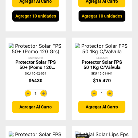
Agregar Al Carro
Agregar Al Carro
Agregar 10 unidades
Agregar 10 unidades
SUNWORK
LEBLON
Protector Solar FPS
Protector Solar FPS
50+ (Pomo 120
50 1Kg C/Válvula
Grs)
SKU
:
10-02-001
SKU
:
10-01-041
$
6430
$
15
.
470
＋
＋
－
－
Agregar Al Carro
Agregar Al Carro