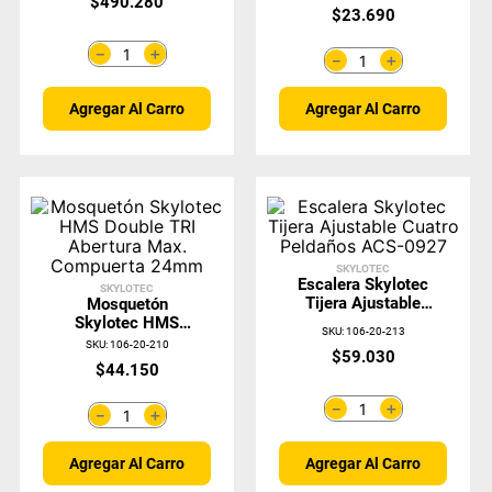
$
490
.
280
Compuerta 21mm
$
23
.
690
＋
－
＋
－
Agregar Al Carro
Agregar Al Carro
SKYLOTEC
Escalera Skylotec
SKYLOTEC
Tijera Ajustable
Mosquetón
Cuatro Peldaños
Skylotec HMS
SKU
:
106-20-213
ACS-0927
Double TRI Abertura
SKU
:
106-20-210
$
59
.
030
Max. Compuerta
$
44
.
150
24mm
＋
－
＋
－
Agregar Al Carro
Agregar Al Carro