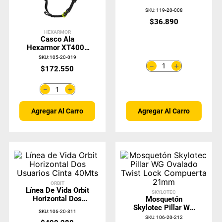
SKU
:
119-20-008
$
36
.
890
HEXARMOR
Casco Ala
Hexarmor XT400E
Mips Blanco
SKU
:
105-20-019
＋
－
$
172
.
550
＋
－
Agregar Al Carro
Agregar Al Carro
ORBIT
Línea De Vida Orbit
SKYLOTEC
Horizontal Dos
Mosquetón
Usuarios Cinta
Skylotec Pillar WG
SKU
:
106-20-311
40Mts
Ovalado Twist Lock
SKU
:
106-20-212