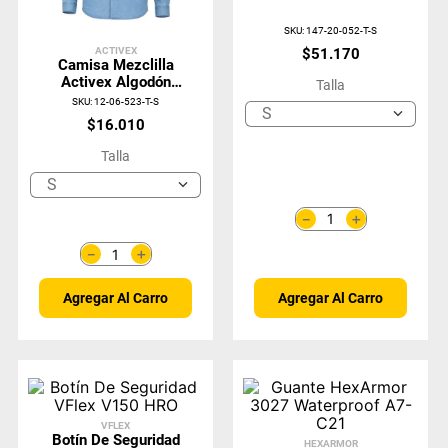
Celeste Absolute
Fire
SKU
:
147-20-052-T-S
ACTIVEX
$
51
.
170
Camisa Mezclilla
Activex Algodón
Talla
Antiestática AS-
SKU
:
12-06-523-T-S
S
1000
$
16
.
010
Talla
S
＋
－
＋
－
Agregar Al Carro
Agregar Al Carro
VFLEX
Botín De Seguridad
HEXARMOR