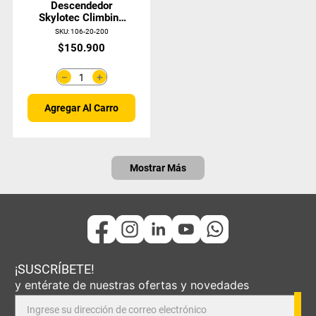
Descendedor
Skylotec Climbing
Tech Quick Roll
SKU
:
106-20-200
Derecho Polea H-
$
150
.
900
220
＋
－
Agregar Al Carro
Mostrar Más
¡SUSCRÍBETE!
y entérate de nuestras ofertas y novedades