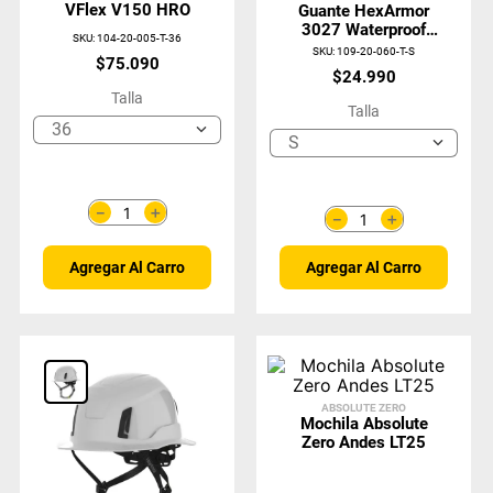
VFlex V150 HRO
Guante HexArmor
3027 Waterproof
SKU
:
104-20-005-T-36
A7-C21
SKU
:
109-20-060-T-S
$
75
.
090
$
24
.
990
Talla
Talla
36
S
＋
－
＋
－
Agregar Al Carro
Agregar Al Carro
ABSOLUTE ZERO
Mochila Absolute
Zero Andes LT25