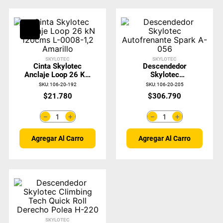
SKYLOTEC
SKYLOTEC
Cinta Skylotec
Descendedor
Anclaje Loop 26 KN
Skylotec
120cms L-0008-
Autofrenante Spark
SKU
:
106-20-192
SKU
:
106-20-205
1,2 Amarillo
A-056
$
21
.
780
$
306
.
790
＋
＋
－
－
Agregar Al Carro
Agregar Al Carro
SKYLOTEC