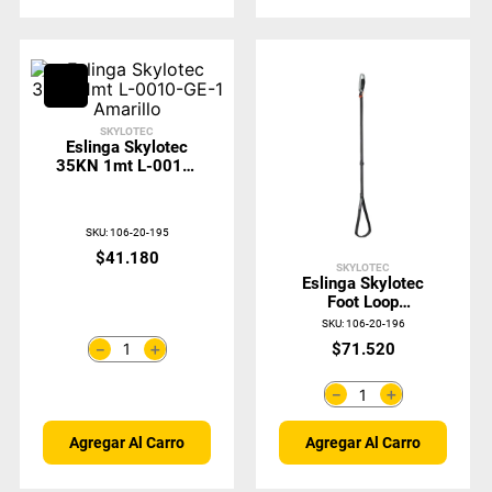
SKYLOTEC
Eslinga Skylotec
35KN 1mt L-0010-
GE-1 Amarillo
SKU
:
106-20-195
$
41
.
180
SKYLOTEC
Eslinga Skylotec
Foot Loop
Regulable ACS-
SKU
:
106-20-196
0305
＋
$
71
.
520
－
＋
－
Agregar Al Carro
Agregar Al Carro