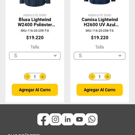
ABSOLUTE ZERO
ABSOLUTE ZERO
Blusa Lightwind
Camisa Lightwind
W2400 Poliéster
H2600 UV Azul
UV Azul Marino
Marino
SKU
:
116-20-259-T-S
SKU
:
116-20-258-T-S
$
19
.
220
$
19
.
220
Talla
Talla
S
S
＋
＋
－
－
Agregar Al Carro
Agregar Al Carro