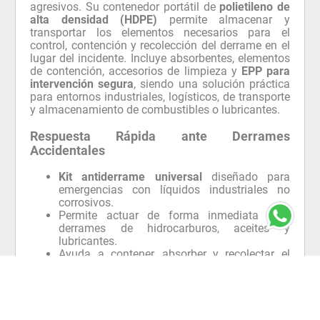
agresivos. Su contenedor portátil de
polietileno de
alta densidad (HDPE)
permite almacenar y
transportar los elementos necesarios para el
control, contención y recolección del derrame en el
lugar del incidente. Incluye absorbentes, elementos
de contención, accesorios de limpieza y
EPP para
intervención segura
, siendo una solución práctica
para entornos industriales, logísticos, de transporte
y almacenamiento de combustibles o lubricantes.
Respuesta Rápida ante Derrames
Accidentales
Kit antiderrame universal
diseñado para
emergencias con líquidos industriales no
corrosivos.
Permite actuar de forma inmediata ante
derrames de hidrocarburos, aceites y
lubricantes.
Ayuda a contener, absorber y recolectar el
material derramado de manera ordenada.
Ideal para empresas que requieren mantener
un sistema de respuesta disponible en
terreno.