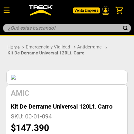
Venta Empresa
¿Qué estas buscando?
TÉRMINOS MÁS BUSCADOS
Emergencia y Vialidad
Antiderrame
1
.
botin
Kit De Derrame Universal 120Lt. Carro
2
.
pantalon
3
.
guantes
4
.
geologo
5
.
casco
AMIC
Kit De Derrame Universal 120Lt. Carro
SKU
:
00-01-094
$
147
.
390