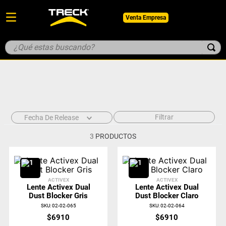
Venta Empresa
¿Qué estas buscando?
TÉRMINOS MÁS BUSCADOS
1
.
botin
2
.
pantalon
3
.
guantes
Filtrar
Fecha De Release
4
.
geologo
3
PRODUCTOS
5
.
casco
ACTIVEX
ACTIVEX
Lente Activex Dual
Lente Activex Dual
Dust Blocker Gris
Dust Blocker Claro
SKU
:
02-02-065
SKU
:
02-02-064
$
6910
$
6910