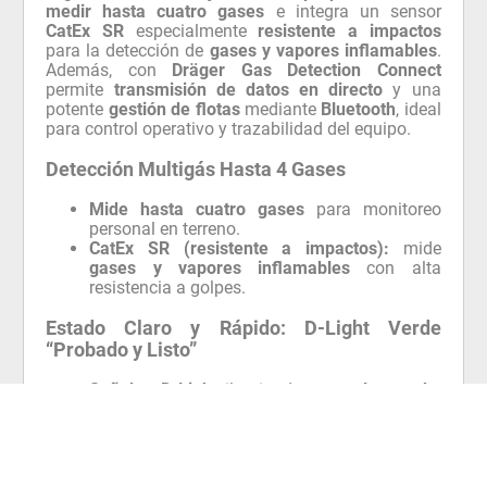
medir hasta cuatro gases
e integra un sensor
CatEx SR
especialmente
resistente a impactos
para la detección de
gases y vapores inflamables
.
Además, con
Dräger Gas Detection Connect
permite
transmisión de datos en directo
y una
potente
gestión de flotas
mediante
Bluetooth
, ideal
para control operativo y trazabilidad del equipo.
Detección Multigás Hasta 4 Gases
Mide hasta cuatro gases
para monitoreo
personal en terreno.
CatEx SR (resistente a impactos):
mide
gases y vapores inflamables
con alta
resistencia a golpes.
Estado Claro y Rápido: D-Light Verde
“Probado y Listo”
Señales D-Light
iluminadas en
color verde
:
indica que el equipo está
probado y listo para
usar
.
Pantalla de fácil lectura
e
independiente del
idioma
, mostrando la información clave de