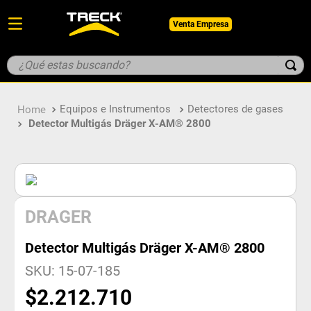
Venta Empresa
¿Qué estas buscando?
TÉRMINOS MÁS BUSCADOS
Equipos e Instrumentos
Detectores de gases
1
.
botin
Detector Multigás Dräger X-AM® 2800
2
.
pantalon
3
.
guantes
4
.
geologo
5
.
casco
DRAGER
Detector Multigás Dräger X-AM® 2800
SKU
:
15-07-185
$
2
.
212
.
710