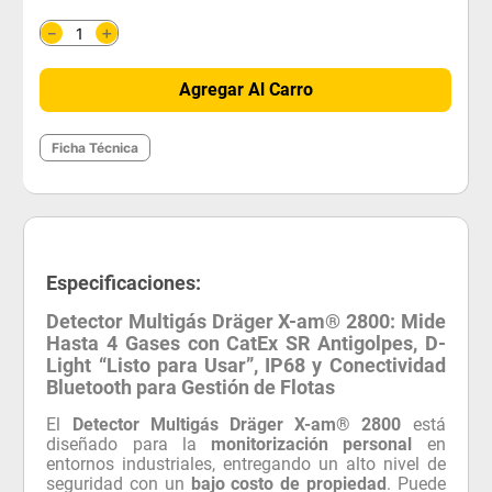
＋
－
Agregar Al Carro
Ficha Técnica
Especificaciones:
Detector Multigás Dräger X-am® 2800: Mide
Hasta 4 Gases con CatEx SR Antigolpes, D-
Light “Listo para Usar”, IP68 y Conectividad
Bluetooth para Gestión de Flotas
El
Detector Multigás Dräger X-am® 2800
está
diseñado para la
monitorización personal
en
entornos industriales, entregando un alto nivel de
seguridad con un
bajo costo de propiedad
. Puede