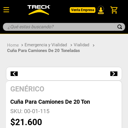
Venta Empresa
¿Qué estas buscando?
TÉRMINOS MÁS BUSCADOS
Emergencia y Vialidad
Vialidad
1
.
botin
Cuña Para Camiones De 20 Toneladas
2
.
guantes
3
.
pantalon
4
.
geologo
5
.
casco
GENÉRICO
Cuña Para Camiones De 20 Ton
SKU
:
00-01-115
$
21
.
600