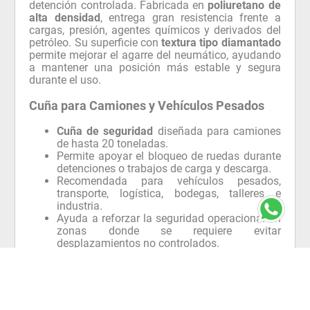
detención controlada. Fabricada en
poliuretano de
alta densidad
, entrega gran resistencia frente a
cargas, presión, agentes químicos y derivados del
petróleo. Su superficie con
textura tipo diamantado
permite mejorar el agarre del neumático, ayudando
a mantener una posición más estable y segura
durante el uso.
Cuña para Camiones y Vehículos Pesados
Cuña de seguridad
diseñada para camiones
de hasta 20 toneladas.
Permite apoyar el bloqueo de ruedas durante
detenciones o trabajos de carga y descarga.
Recomendada para vehículos pesados,
transporte, logística, bodegas, talleres e
industria.
Ayuda a reforzar la seguridad operacional en
zonas donde se requiere evitar
desplazamientos no controlados.
Fabricación en Poliuretano de Alta Densidad
Fabricada en
poliuretano de alta densidad
.
Material resistente a cargas y presión.