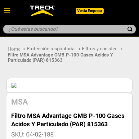
Venta Empresa
¿Qué estas buscando?
TÉRMINOS MÁS BUSCADOS
Protección respiratoria
Filtros y canister
1
.
botin
Filtro MSA Advantage GMB P-100 Gases Acidos Y
Particulado (PAR) 815363
2
.
pantalon
3
.
guantes
4
.
geologo
5
.
casco
MSA
Filtro MSA Advantage GMB P-100 Gases
Acidos Y Particulado (PAR) 815363
SKU
:
04-02-188