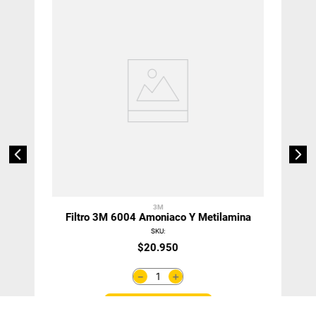
3M
Filtro 3M 6004 Amoniaco Y Metilamina
SKU
:
$
20
.
950
＋
－
Agregar Al Carro